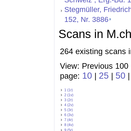
Stegmüller, Friedric
152, Nr. 3886
Scans in M.ch
264 existing scans 
View: Previous 100
10
25
50
page:
|
|
|
1 (1r)
2 (1v)
3 (2r)
4 (2v)
5 (3r)
6 (3v)
7 (4r)
8 (4v)
9 (5r)