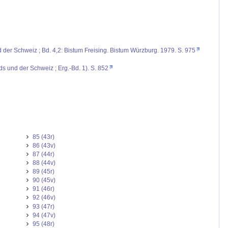
d der Schweiz ; Bd. 4,2: Bistum Freising. Bistum Würzburg. 1979. S. 975
ds und der Schweiz ; Erg.-Bd. 1). S. 852
85 (43r)
86 (43v)
87 (44r)
88 (44v)
89 (45r)
90 (45v)
91 (46r)
92 (46v)
93 (47r)
94 (47v)
95 (48r)