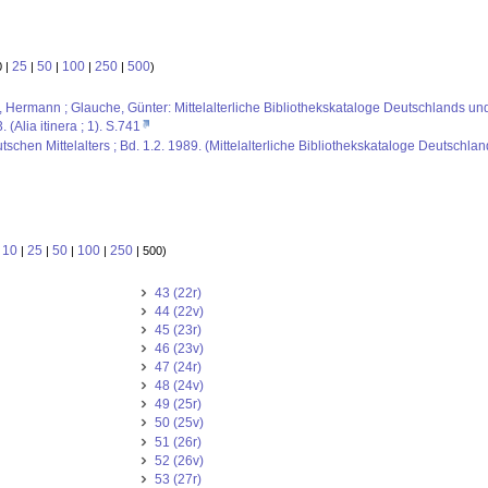
25
50
100
250
500
0 |
|
|
|
|
)
us, Hermann ; Glauche, Günter: Mittelalterliche Bibliothekskataloge Deutschlands un
. (Alia itinera ; 1). S.741
schen Mittelalters ; Bd. 1.2. 1989. (Mittelalterliche Bibliothekskataloge Deutschlan
10
25
50
100
250
:
|
|
|
|
| 500)
43 (22r)
44 (22v)
45 (23r)
46 (23v)
47 (24r)
48 (24v)
49 (25r)
50 (25v)
51 (26r)
52 (26v)
53 (27r)