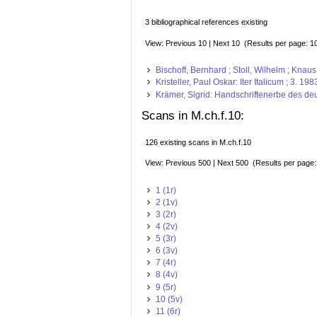
3 bibliographical references existing
View: Previous 10 | Next 10 (Results per page: 1
Bischoff, Bernhard ; Stoll, Wilhelm ; Kna
Kristeller, Paul Oskar: Iter Italicum ; 3. 1983
Krämer, Sigrid: Handschriftenerbe des deut
Scans in M.ch.f.10:
126 existing scans in M.ch.f.10
View: Previous 500 | Next 500 (Results per page
1 (1r)
2 (1v)
3 (2r)
4 (2v)
5 (3r)
6 (3v)
7 (4r)
8 (4v)
9 (5r)
10 (5v)
11 (6r)