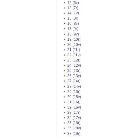
12 (6v)
13 (7r)
14 (7v)
15 (8r)
16 (8v)
17 (9r)
18 (9v)
19 (10r)
20 (10v)
21 (11r)
22 (11v)
23 (12r)
24 (12v)
25 (13r)
26 (13v)
27 (14r)
28 (14v)
29 (15r)
30 (15v)
31 (16r)
32 (16v)
33 (17r)
34 (17v)
35 (18r)
36 (18v)
37 (19r)