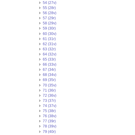
54 (27v)
55 (28r)
56 (28v)
57 (29r)
58 (29v)
59 (30r)
60 (30v)
61 (31r)
62 (31v)
63 (32r)
64 (32v)
65 (33r)
66 (33v)
67 (34r)
68 (34v)
69 (35r)
70 (35v)
71 (36r)
72 (36v)
73 (37r)
74 (37v)
75 (38r)
76 (38v)
77 (39r)
78 (39v)
79 (40r)