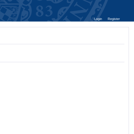
Login
Register