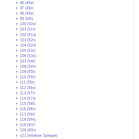
96 (48v)
97 (49r)
98 (49v)
99 (50r)
100 (50v)
101 (51r)
102 (51v)
103 (52r)
104 (52v)
105 (53r)
106 (53v)
107 (54r)
108 (54v)
109 (55r)
110 (55v)
111 (56r)
112 (56v)
113 (57r)
114 (57v)
115 (58r)
116 (58v)
117 (59r)
118 (59v)
119 (60r)
120 (60v)
121 (Hinterer Spiegel)