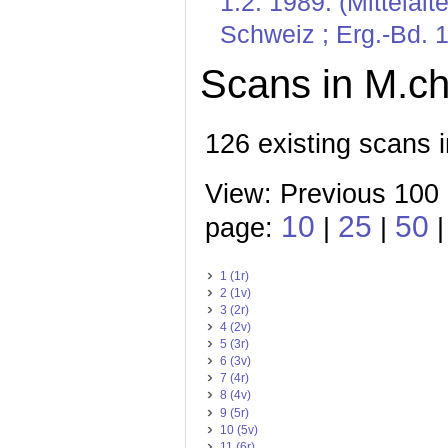
1.2. 1989. (Mittelal
Schweiz ; Erg.-Bd. 1
Scans in M.ch
126 existing scans i
View: Previous 100
10
25
50
page:
|
|
|
1 (1r)
2 (1v)
3 (2r)
4 (2v)
5 (3r)
6 (3v)
7 (4r)
8 (4v)
9 (5r)
10 (5v)
11 (6r)