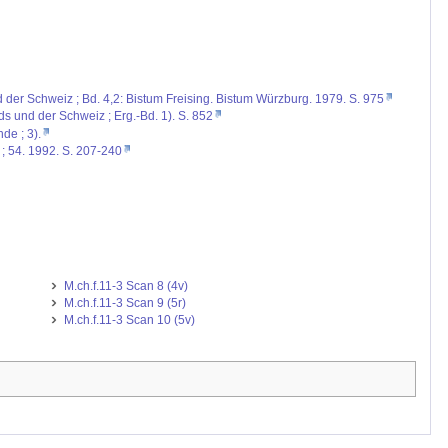
d der Schweiz ; Bd. 4,2: Bistum Freising. Bistum Würzburg. 1979. S. 975
ds und der Schweiz ; Erg.-Bd. 1). S. 852
de ; 3).
 ; 54. 1992. S. 207-240
M.ch.f.11-3 Scan 8 (4v)
M.ch.f.11-3 Scan 9 (5r)
M.ch.f.11-3 Scan 10 (5v)