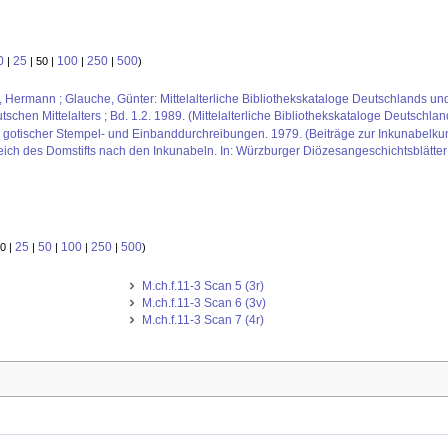
0
25
100
250
500
|
| 50 |
|
|
)
us, Hermann ; Glauche, Günter: Mittelalterliche Bibliothekskataloge Deutschlands un
schen Mittelalters ; Bd. 1.2. 1989. (Mittelalterliche Bibliothekskataloge Deutschlan
otischer Stempel- und Einbanddurchreibungen. 1979. (Beiträge zur Inkunabelkun
reich des Domstifts nach den Inkunabeln. In: Würzburger Diözesangeschichtsblätter
25
50
100
250
500
0 |
|
|
|
|
)
M.ch.f.11-3 Scan 5 (3r)
M.ch.f.11-3 Scan 6 (3v)
M.ch.f.11-3 Scan 7 (4r)