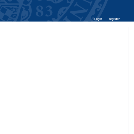
Login
Register