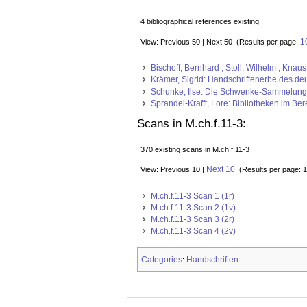
4 bibliographical references existing
1
View: Previous 50 | Next 50 (Results per page:
Bischoff, Bernhard ; Stoll, Wilhelm ; Kna
Krämer, Sigrid: Handschriftenerbe des deut
Schunke, Ilse: Die Schwenke-Sammelung g
Sprandel-Krafft, Lore: Bibliotheken im Be
Scans in M.ch.f.11-3:
370 existing scans in M.ch.f.11-3
Next 10
View: Previous 10 |
(Results per page: 1
M.ch.f.11-3 Scan 1 (1r)
M.ch.f.11-3 Scan 2 (1v)
M.ch.f.11-3 Scan 3 (2r)
M.ch.f.11-3 Scan 4 (2v)
Categories
Handschriften
: