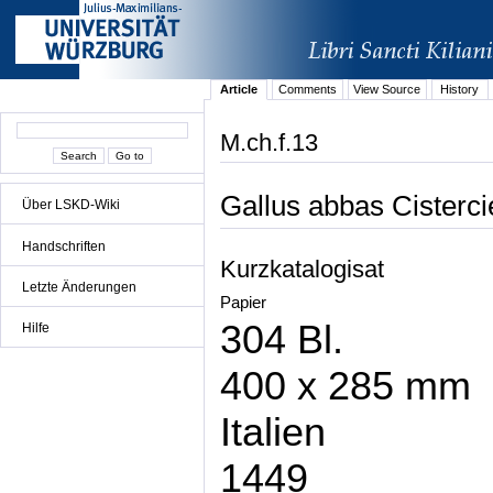
Article
Comments
View Source
History
M.ch.f.13
Gallus abbas Cisterc
Über LSKD-Wiki
Handschriften
Kurzkatalogisat
Letzte Änderungen
Papier
304 Bl.
Hilfe
400 x 285 mm
Italien
1449