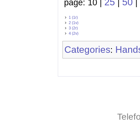
25
50
page: 10 |
|
|
1 (1r)
2 (1v)
3 (2r)
4 (2v)
Categories
Hands
:
Telef