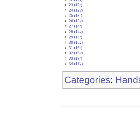
23 (12r)
24 (12v)
25 (13r)
26 (13v)
27 (14r)
28 (14v)
29 (15r)
30 (15v)
31 (16r)
32 (16v)
33 (17r)
34 (17v)
Categories
Hands
: