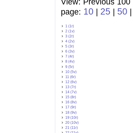
View: Previous 100
10
25
50
page:
|
|
|
1 (1r)
2 (1v)
3 (2r)
4 (2v)
5 (3r)
6 (3v)
7 (4r)
8 (4v)
9 (5r)
10 (5v)
11 (6r)
12 (6v)
13 (7r)
14 (7v)
15 (8r)
16 (8v)
17 (9r)
18 (9v)
19 (10r)
20 (10v)
21 (11r)
22 (11v)