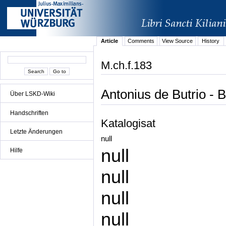
Article
Comments
View Source
History
M.ch.f.183
Antonius de Butrio - 
Über LSKD-Wiki
Handschriften
Katalogisat
Letzte Änderungen
null
null
Hilfe
null
null
null