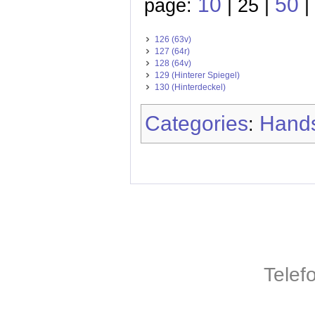
10
50
page:
| 25 |
|
126 (63v)
127 (64r)
128 (64v)
129 (Hinterer Spiegel)
130 (Hinterdeckel)
Categories
Hands
:
Telef