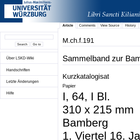
Article
Comments
View Source
History
M.ch.f.191
Sammelband zur Bam
Über LSKD-Wiki
Handschriften
Kurzkatalogisat
Letzte Änderungen
Papier
I, 64, I Bl.
Hilfe
310 x 215 mm
Bamberg
1. Viertel 16. J