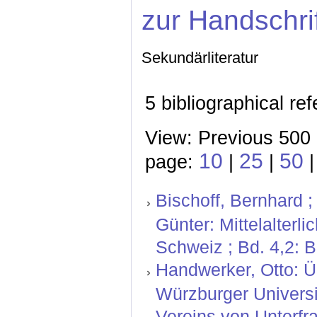
zur Handschri
Sekundärliteratur
5 bibliographical re
View: Previous 500 
10
25
50
page:
|
|
Bischoff, Bernhard ;
Günter: Mittelalterl
Schweiz ; Bd. 4,2: 
Handwerker, Otto: Ü
Würzburger Universit
Vereins von Unterfr