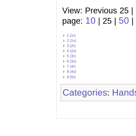
View: Previous 25 |
10
50
page:
| 25 |
|
1 (1r)
2 (1v)
3 (2r)
4 (2v)
5 (3r)
6 (3v)
7 (4r)
8 (4v)
9 (5r)
Categories
Hands
: