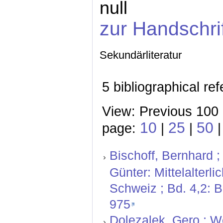
null
zur Handschri
Sekundärliteratur
5 bibliographical re
View: Previous 100 
10
25
50
page:
|
|
|
Bischoff, Bernhard ;
Günter: Mittelalterl
Schweiz ; Bd. 4,2: 
975
Dolezalek, Gero ; W