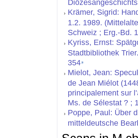
Diözesangeschichtsbl
Krämer, Sigrid: Hand
1.2. 1989. (Mittelal
Schweiz ; Erg.-Bd. 1
Kyriss, Ernst: Spätg
Stadtbibliothek Trie
354
Mielot, Jean: Speculu
de Jean Miélot (1448
principalement sur l'
Ms. de Sélestat ? ; 
Poppe, Paul: Über 
mitteldeutsche Bear