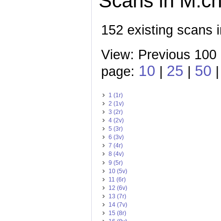
Scans in M.ch.
152 existing scans i
View: Previous 100
10
25
50
page:
|
|
|
1 (1r)
2 (1v)
3 (2r)
4 (2v)
5 (3r)
6 (3v)
7 (4r)
8 (4v)
9 (5r)
10 (5v)
11 (6r)
12 (6v)
13 (7r)
14 (7v)
15 (8r)