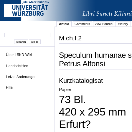
Article
Comments
View Source
History
M.ch.f.2
Speculum humanae sal
Über LSKD-Wiki
Petrus Alfonsi
Handschriften
Letzte Änderungen
Kurzkatalogisat
Hilfe
Papier
73 Bl.
420 x 295 mm
Erfurt?