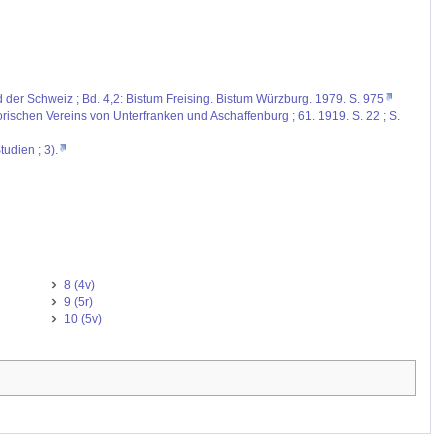
d der Schweiz ; Bd. 4,2: Bistum Freising. Bistum Würzburg. 1979. S. 975
rischen Vereins von Unterfranken und Aschaffenburg ; 61. 1919. S. 22 ; S.
udien ; 3).
8 (4v)
9 (5r)
10 (5v)