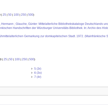
25
50
100
250
500
0 |
|
|
|
|
)
us, Hermann ; Glauche, Günter: Mittelalterliche Bibliothekskataloge Deutschlands un
kischen Handschriften der Würzburger Universitäts-Bibliothek. In: Archiv des Histo
rühmittelalterlichen Gemarkung zur domkapitelschen Stadt. 1972. (Mainfränkische St
25
50
100
250
500
0 |
|
|
|
|
)
5 (3r)
6 (3v)
7 (4r)