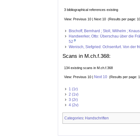
3 bibliographical references existing
View: Previous 10 | Next 10 (Results per page: 1
Bischoff, Bernhard ; Stoll, Wilhelm ; Kna
Handwerker, Otto: Überschau über die Frän
52
Wenisch, Siefgried: Ochsenfurt. Von der f
Scans in M.ch.f.368:
134 existing scans in M.ch.f.368
Next 10
View: Previous 10 |
(Results per page: 1
1 (1r)
2 (1v)
3 (2r)
4 (2v)
Categories
Handschriften
: