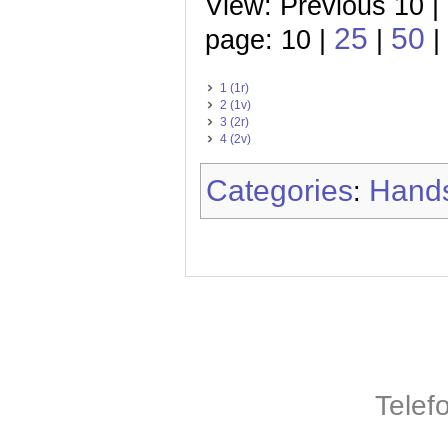
View: Previous 10 |
25
50
page: 10 |
|
|
1 (1r)
2 (1v)
3 (2r)
4 (2v)
Categories
Hands
:
Telef