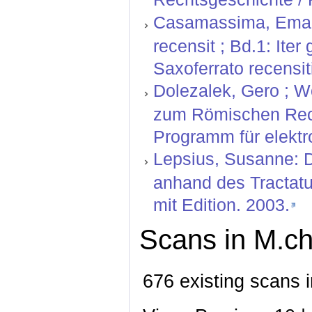
Casamassima, Emanu
recensit ; Bd.1: Ite
Saxoferrato recensiti
Dolezalek, Gero ; W
zum Römischen Rech
Programm für elektr
Lepsius, Susanne: D
anhand des Tractatu
mit Edition. 2003.
Scans in M.ch
676 existing scans i