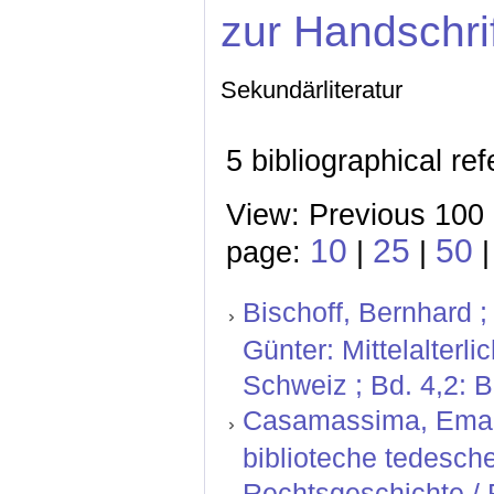
zur Handschri
Sekundärliteratur
5 bibliographical re
View: Previous 100 
10
25
50
page:
|
|
|
Bischoff, Bernhard ;
Günter: Mittelalterl
Schweiz ; Bd. 4,2: 
Casamassima, Emanue
biblioteche tedesche.
Rechtsgeschichte / 