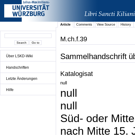
Article
Comments
View Source
History
M.ch.f.39
Sammelhandschrift üb
Über LSKD-Wiki
Handschriften
Katalogisat
Letzte Änderungen
null
null
Hilfe
null
Süd- oder Mitt
nach Mitte 15. 