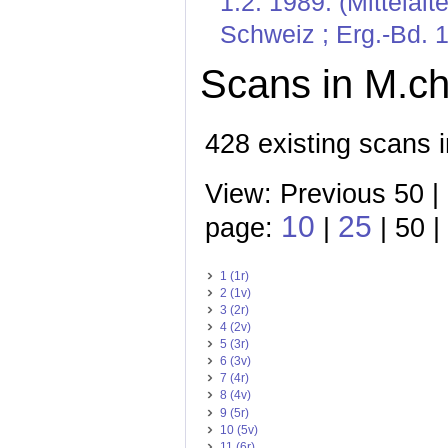
1.2. 1989. (Mittelal
Schweiz ; Erg.-Bd. 1
Scans in M.ch
428 existing scans i
View: Previous 50 |
10
25
page:
|
| 50 |
1 (1r)
2 (1v)
3 (2r)
4 (2v)
5 (3r)
6 (3v)
7 (4r)
8 (4v)
9 (5r)
10 (5v)
11 (6r)