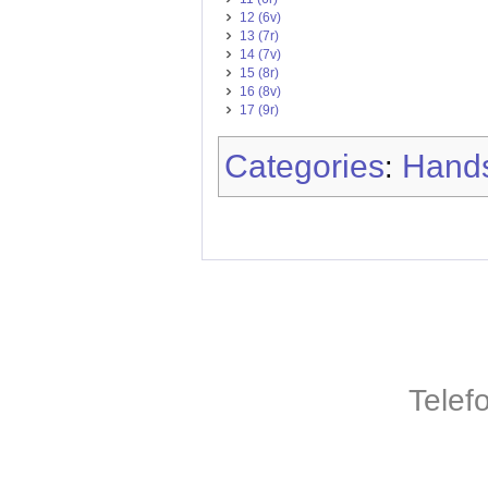
12 (6v)
13 (7r)
14 (7v)
15 (8r)
16 (8v)
17 (9r)
Categories
Hands
:
Telef