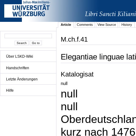
Article
Comments
View Source
History
M.ch.f.41
Elegantiae linguae lat
Über LSKD-Wiki
Handschriften
Katalogisat
Letzte Änderungen
null
null
Hilfe
null
Oberdeutschla
kurz nach 1476