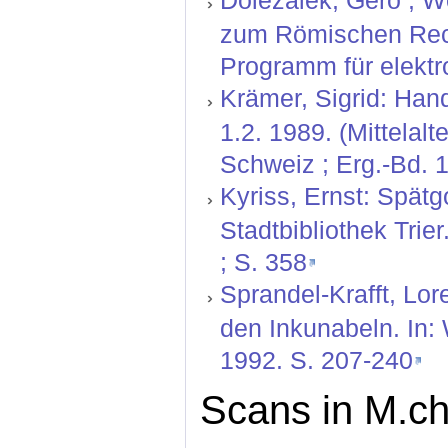
Dolezalek, Gero ; W
zum Römischen Rech
Programm für elektr
Krämer, Sigrid: Hand
1.2. 1989. (Mittelal
Schweiz ; Erg.-Bd. 1
Kyriss, Ernst: Spätg
Stadtbibliothek Trie
; S. 358
Sprandel-Krafft, Lor
den Inkunabeln. In:
1992. S. 207-240
Scans in M.ch