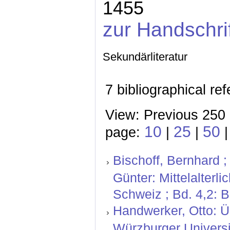
1455
zur Handschri
Sekundärliteratur
7 bibliographical re
View: Previous 250 
10
25
50
page:
|
|
Bischoff, Bernhard ;
Günter: Mittelalterl
Schweiz ; Bd. 4,2: 
Handwerker, Otto: Ü
Würzburger Universit