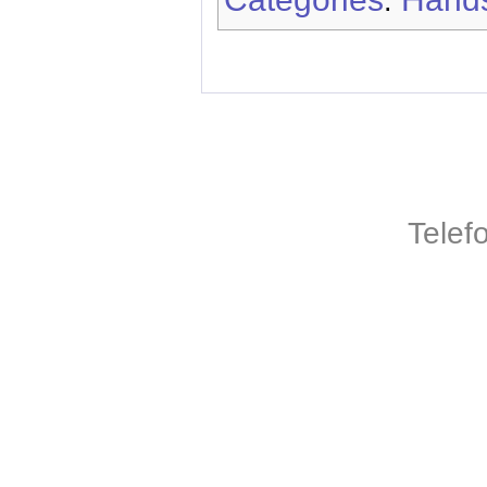
:
Telef