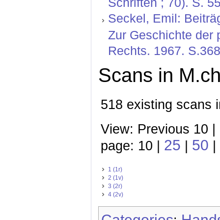
Schriften ; 70). S. 5
Seckel, Emil: Beiträ
Zur Geschichte der 
Rechts. 1967. S.36
Scans in M.ch
518 existing scans i
View: Previous 10 |
25
50
page: 10 |
|
|
1 (1r)
2 (1v)
3 (2r)
4 (2v)
Categories
Hands