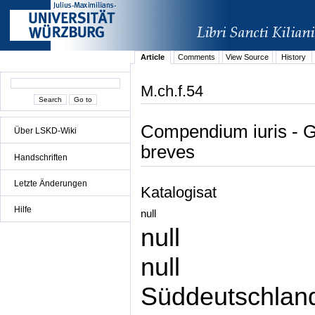
Article
Comments
View Source
History
M.ch.f.54
Compendium iuris - G
Über LSKD-Wiki
breves
Handschriften
Letzte Änderungen
Katalogisat
Hilfe
null
null
null
Süddeutschlan