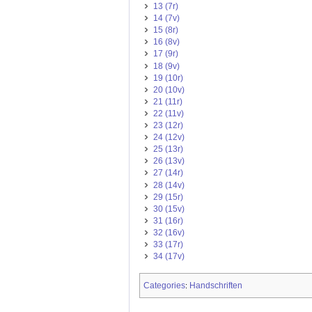
13 (7r)
14 (7v)
15 (8r)
16 (8v)
17 (9r)
18 (9v)
19 (10r)
20 (10v)
21 (11r)
22 (11v)
23 (12r)
24 (12v)
25 (13r)
26 (13v)
27 (14r)
28 (14v)
29 (15r)
30 (15v)
31 (16r)
32 (16v)
33 (17r)
34 (17v)
Categories
Handschriften
: