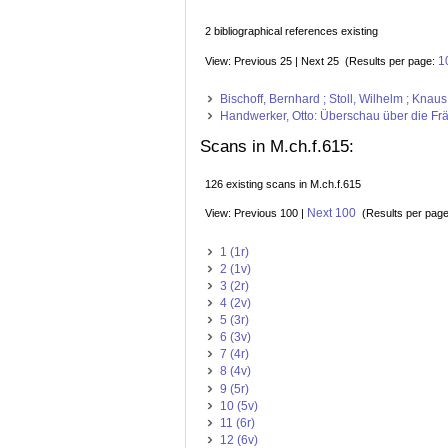
2 bibliographical references existing
1
View: Previous 25 | Next 25 (Results per page:
Bischoff, Bernhard ; Stoll, Wilhelm ; Kna
Handwerker, Otto: Überschau über die Frän
Scans in M.ch.f.615:
126 existing scans in M.ch.f.615
Next 100
View: Previous 100 |
(Results per pag
1 (1r)
2 (1v)
3 (2r)
4 (2v)
5 (3r)
6 (3v)
7 (4r)
8 (4v)
9 (5r)
10 (5v)
11 (6r)
12 (6v)