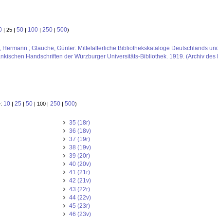
0
50
100
250
500
| 25 |
|
|
|
)
us, Hermann ; Glauche, Günter: Mittelalterliche Bibliothekskataloge Deutschlands un
kischen Handschriften der Würzburger Universitäts-Bibliothek. 1919. (Archiv des 
10
25
50
250
500
e:
|
|
| 100 |
|
)
35 (18r)
36 (18v)
37 (19r)
38 (19v)
39 (20r)
40 (20v)
41 (21r)
42 (21v)
43 (22r)
44 (22v)
45 (23r)
46 (23v)