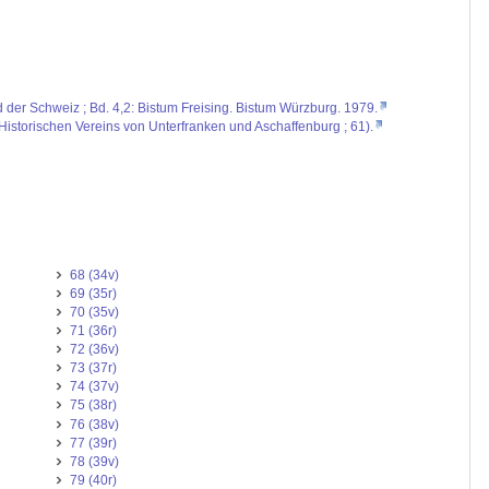
d der Schweiz ; Bd. 4,2: Bistum Freising. Bistum Würzburg. 1979.
Historischen Vereins von Unterfranken und Aschaffenburg ; 61).
68 (34v)
69 (35r)
70 (35v)
71 (36r)
72 (36v)
73 (37r)
74 (37v)
75 (38r)
76 (38v)
77 (39r)
78 (39v)
79 (40r)