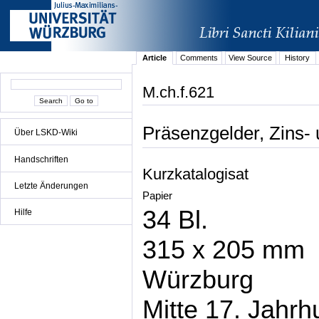
Article
Comments
View Source
History
M.ch.f.621
Präsenzgelder, Zins-
Über LSKD-Wiki
Handschriften
Kurzkatalogisat
Letzte Änderungen
Papier
34 Bl.
Hilfe
315 x 205 mm
Würzburg
Mitte 17. Jahrh