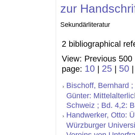
zur Handschri
Sekundärliteratur
2 bibliographical re
View: Previous 500 
10
25
50
page:
|
|
Bischoff, Bernhard ;
Günter: Mittelalterl
Schweiz ; Bd. 4,2: 
Handwerker, Otto: Ü
Würzburger Universit
Vereins von Unterfr