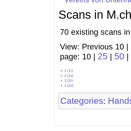
Scans in M.ch
70 existing scans in
View: Previous 10 |
25
50
page: 10 |
|
|
1 (1r)
2 (1v)
3 (2r)
4 (2v)
Categories
Hands
: