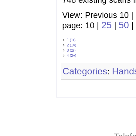
View: Previous 10 |
25
50
page: 10 |
|
|
1 (1r)
2 (1v)
3 (2r)
4 (2v)
Categories
Hands
: