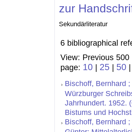
zur Handschri
Sekundärliteratur
6 bibliographical re
View: Previous 500 
10
25
50
page:
|
|
Bischoff, Bernhard ; 
Würzburger Schreibs
Jahrhundert. 1952. 
Bistums und Hochsti
Bischoff, Bernhard ;
Günter: Mittelalterl