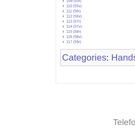
109 (55r)
110 (55v)
111 (56r)
112 (56v)
113 (57r)
114 (57v)
115 (58r)
116 (58v)
117 (59r)
Categories
Hands
:
Telef