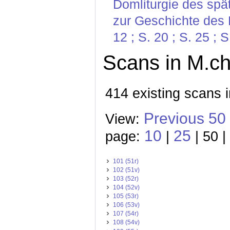
Domliturgie des spä
zur Geschichte des B
12 ; S. 20 ; S. 25 ; S
Scans in M.ch
414 existing scans 
Previous 50
View:
10
25
page:
|
| 50 |
101 (51r)
102 (51v)
103 (52r)
104 (52v)
105 (53r)
106 (53v)
107 (54r)
108 (54v)