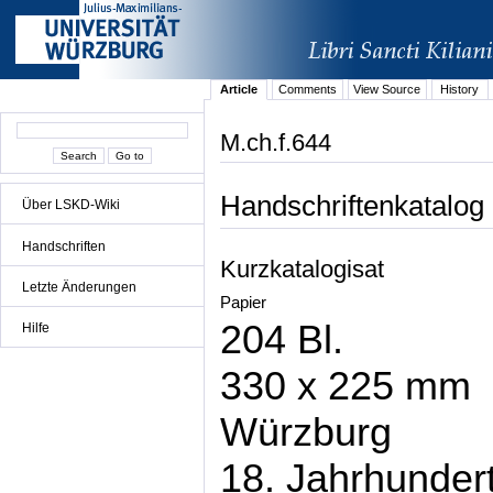
Article
Comments
View Source
History
M.ch.f.644
Handschriftenkatalog
Über LSKD-Wiki
Handschriften
Kurzkatalogisat
Letzte Änderungen
Papier
204 Bl.
Hilfe
330 x 225 mm
Würzburg
18. Jahrhunder