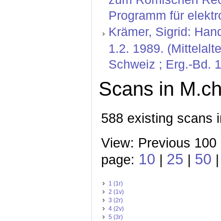
Programm für elektr
Krämer, Sigrid: Hand
1.2. 1989. (Mittelal
Schweiz ; Erg.-Bd. 1
Scans in M.ch.
588 existing scans i
View: Previous 100
10
25
50
page:
|
|
|
1 (1r)
2 (1v)
3 (2r)
4 (2v)
5 (3r)