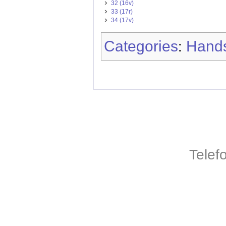
32 (16v)
33 (17r)
34 (17v)
Categories
Hands
:
Telef