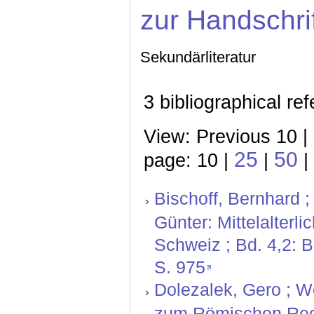
zur Handschri
Sekundärliteratur
3 bibliographical re
View: Previous 10 |
25
50
page: 10 |
|
|
Bischoff, Bernhard ;
Günter: Mittelalterl
Schweiz ; Bd. 4,2: 
S. 975
Dolezalek, Gero ; W
zum Römischen Rech