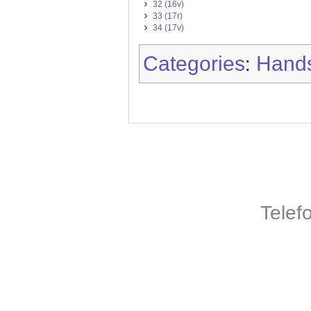
32 (16v)
33 (17r)
34 (17v)
Categories
Hands
:
Telef