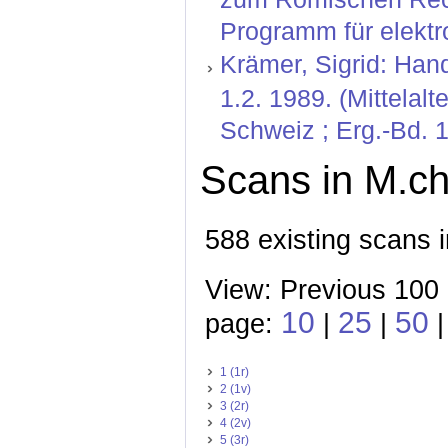
Programm für elektr
Krämer, Sigrid: Hand
1.2. 1989. (Mittelal
Schweiz ; Erg.-Bd. 1
Scans in M.ch.
588 existing scans i
View: Previous 100
10
25
50
page:
|
|
|
1 (1r)
2 (1v)
3 (2r)
4 (2v)
5 (3r)