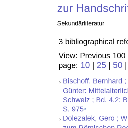
zur Handschri
Sekundärliteratur
3 bibliographical re
View: Previous 100 
10
25
50
page:
|
|
|
Bischoff, Bernhard ;
Günter: Mittelalterl
Schweiz ; Bd. 4,2: 
S. 975
Dolezalek, Gero ; W
zum Römischen Rech