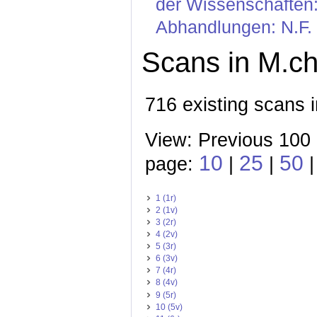
der Wissenschaften:
Abhandlungen: N.F. 
Scans in M.ch
716 existing scans i
View: Previous 100
10
25
50
page:
|
|
|
1 (1r)
2 (1v)
3 (2r)
4 (2v)
5 (3r)
6 (3v)
7 (4r)
8 (4v)
9 (5r)
10 (5v)