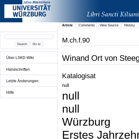
Article
Comments
View Source
History
M.ch.f.90
Winand Ort von Steeg
Über LSKD-Wiki
Handschriften
Katalogisat
Letzte Änderungen
null
null
Hilfe
null
Würzburg
Erstes Jahrzehn