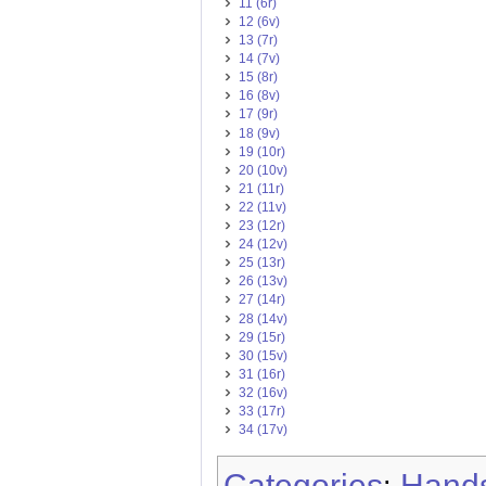
11 (6r)
12 (6v)
13 (7r)
14 (7v)
15 (8r)
16 (8v)
17 (9r)
18 (9v)
19 (10r)
20 (10v)
21 (11r)
22 (11v)
23 (12r)
24 (12v)
25 (13r)
26 (13v)
27 (14r)
28 (14v)
29 (15r)
30 (15v)
31 (16r)
32 (16v)
33 (17r)
34 (17v)
Categories
Hands