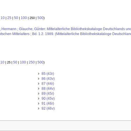
10
25
50
100
500
:
|
|
|
| 250 |
)
us, Hermann ; Glauche, Günter: Mittelalterliche Bibliothekskataloge Deutschlands un
schen Mittelalters ; Bd. 1.2. 1989. (Mittelalterliche Bibliothekskataloge Deutschla
10
50
100
250
500
:
| 25 |
|
|
|
)
85 (43r)
86 (43v)
87 (44r)
88 (44v)
89 (45r)
90 (45v)
91 (46r)
92 (46v)