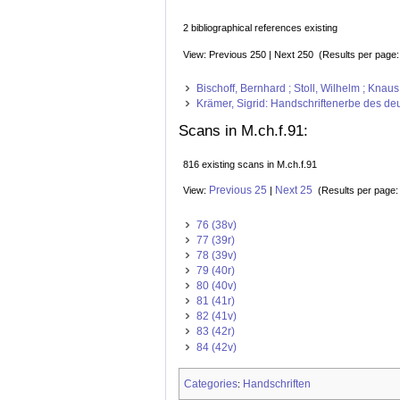
2 bibliographical references existing
View: Previous 250 | Next 250 (Results per page
Bischoff, Bernhard ; Stoll, Wilhelm ; Kna
Krämer, Sigrid: Handschriftenerbe des deut
Scans in M.ch.f.91:
816 existing scans in M.ch.f.91
Previous 25
Next 25
View:
|
(Results per page
76 (38v)
77 (39r)
78 (39v)
79 (40r)
80 (40v)
81 (41r)
82 (41v)
83 (42r)
84 (42v)
Categories
Handschriften
: