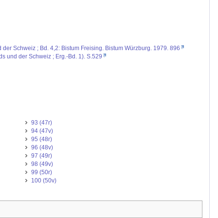
d der Schweiz ; Bd. 4,2: Bistum Freising. Bistum Würzburg. 1979. 896
nds und der Schweiz ; Erg.-Bd. 1). S.529
93 (47r)
94 (47v)
95 (48r)
96 (48v)
97 (49r)
98 (49v)
99 (50r)
100 (50v)