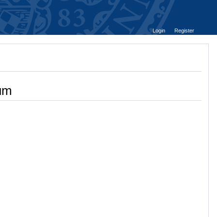
Login
Register
ium