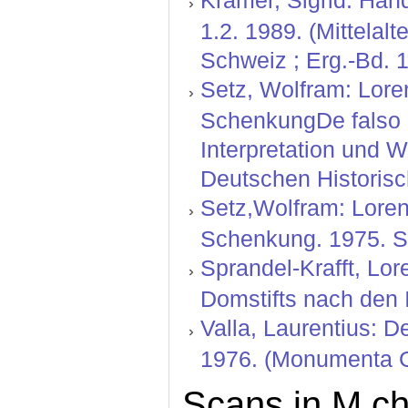
Krämer, Sigrid: Hand
1.2. 1989. (Mittelal
Schweiz ; Erg.-Bd. 1
Setz, Wolfram: Lore
SchenkungDe falso c
Interpretation und W
Deutschen Historisc
Setz,Wolfram: Loren
Schenkung. 1975. S
Sprandel-Krafft, Lo
Domstifts nach den 
Valla, Laurentius: D
1976. (Monumenta Ge
Scans in M.ch