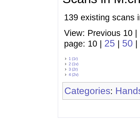
139 existing scans 
View: Previous 10 |
25
50
page: 10 |
|
|
1 (1r)
2 (1v)
3 (2r)
4 (2v)
Categories
Hands
: