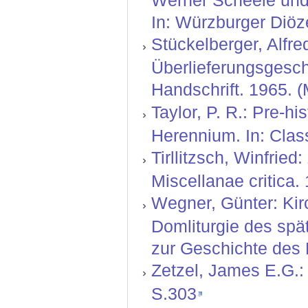
In: Würzburger Diöz
Stückelberger, Alfre
Überlieferungsgesch
Handschrift. 1965. 
Taylor, P. R.: Pre-hi
Herennium. In: Clas
Tirllitzsch, Winfrie
Miscellanae critica.
Wegner, Günter: Kir
Domliturgie des spä
zur Geschichte des 
Zetzel, James E.G.: L
S.303