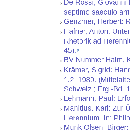
De Rossi, Giovanni B
septimo saeculo ant
Genzmer, Herbert: R
Hafner, Anton: Unte
Rhetorik ad Herenni
45).
BV-Nummer Halm, Kar
Krämer, Sigrid: Hand
1.2. 1989. (Mittelal
Schweiz ; Erg.-Bd. 1
Lehmann, Paul: Erfor
Manitius, Karl: Zur
Herennium. In: Philo
Munk Olsen, Birger: 