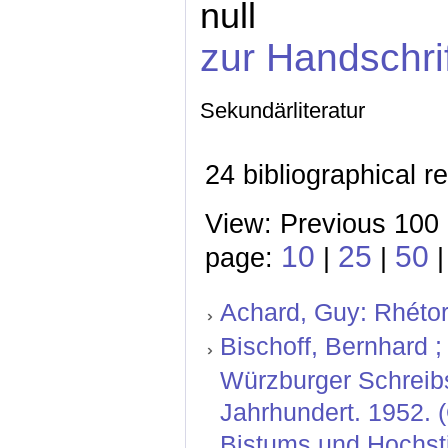
null
zur Handschri
Sekundärliteratur
24 bibliographical r
View: Previous 100 
10
25
50
page:
|
|
|
Achard, Guy: Rhétor
Bischoff, Bernhard ; 
Würzburger Schreibs
Jahrhundert. 1952. 
Bistums und Hochstif