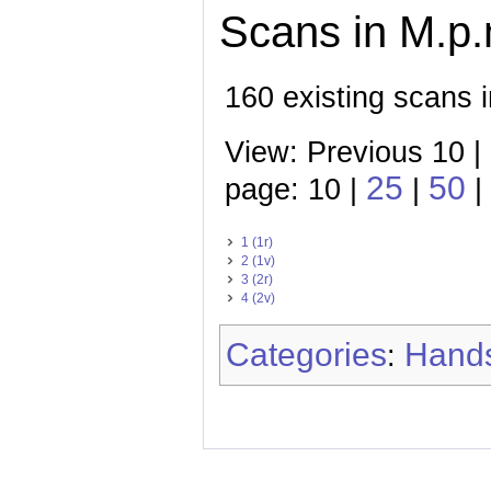
Scans in M.p.m
160 existing scans i
View: Previous 10 |
25
50
page: 10 |
|
|
1 (1r)
2 (1v)
3 (2r)
4 (2v)
Categories
Hands
: