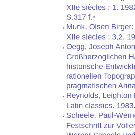
XIIe siècles ; 1. 19
S.317 f.
Munk, Olsen Birger: 
XIIe siècles ; 3,2. 
Oegg, Joseph Anton:
Großherzoglichen H
historische Entwickl
rationellen Topograp
pragmatischen Anna
Reynolds, Leighton 
Latin classics. 1983
Scheele, Paul-Werne
Festschrift zur Vol
Werner Scheele und