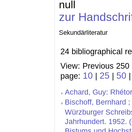
null
zur Handschri
Sekundärliteratur
24 bibliographical r
View: Previous 250 
10
25
50
page:
|
|
Achard, Guy: Rhétor
Bischoff, Bernhard ; 
Würzburger Schreibs
Jahrhundert. 1952. 
Bistums und Hochstif