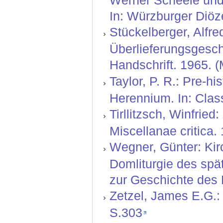
In: Würzburger Diöz
Stückelberger, Alfre
Überlieferungsgesch
Handschrift. 1965. 
Taylor, P. R.: Pre-hi
Herennium. In: Clas
Tirllitzsch, Winfrie
Miscellanae critica.
Wegner, Günter: Kir
Domliturgie des spä
zur Geschichte des 
Zetzel, James E.G.: L
S.303