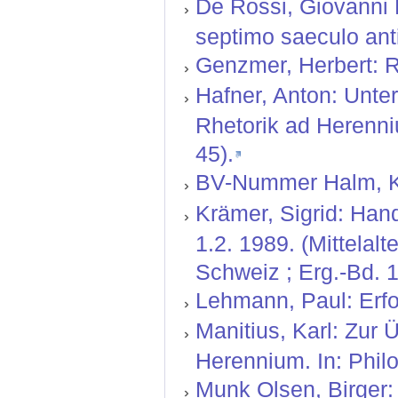
De Rossi, Giovanni B
septimo saeculo ant
Genzmer, Herbert: R
Hafner, Anton: Unte
Rhetorik ad Herenni
45).
BV-Nummer Halm, Kar
Krämer, Sigrid: Hand
1.2. 1989. (Mittelal
Schweiz ; Erg.-Bd. 1
Lehmann, Paul: Erfor
Manitius, Karl: Zur
Herennium. In: Philo
Munk Olsen, Birger: 