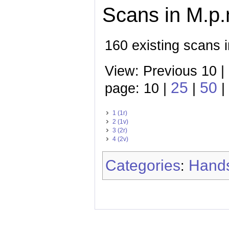
Scans in M.p.m
160 existing scans i
View: Previous 10 |
25
50
page: 10 |
|
|
1 (1r)
2 (1v)
3 (2r)
4 (2v)
Categories
Hands
: