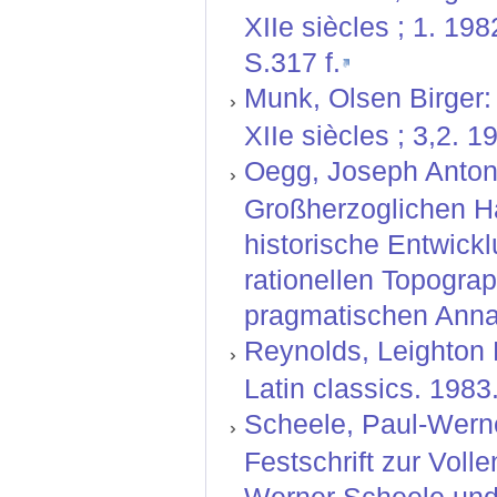
XIIe siècles ; 1. 19
S.317 f.
Munk, Olsen Birger: 
XIIe siècles ; 3,2. 
Oegg, Joseph Anton:
Großherzoglichen H
historische Entwickl
rationellen Topograp
pragmatischen Anna
Reynolds, Leighton 
Latin classics. 1983
Scheele, Paul-Werne
Festschrift zur Vol
Werner Scheele und