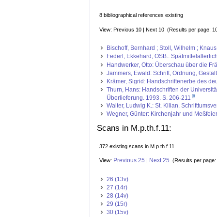
8 bibliographical references existing
View: Previous 10 | Next 10 (Results per page: 1
Bischoff, Bernhard ; Stoll, Wilhelm ; Kna
Federl, Ekkehard, OSB.: Spätmittelalterli
Handwerker, Otto: Überschau über die Frän
Jammers, Ewald: Schrift, Ordnung, Gestal
Krämer, Sigrid: Handschriftenerbe des deut
Thurn, Hans: Handschriften der Universit
Überlieferung. 1993. S. 206-211
Walter, Ludwig K.: St. Kilian. Schrifttum
Wegner, Günter: Kirchenjahr und Meßfeier
Scans in M.p.th.f.11:
372 existing scans in M.p.th.f.11
Previous 25
Next 25
View:
|
(Results per page
26 (13v)
27 (14r)
28 (14v)
29 (15r)
30 (15v)