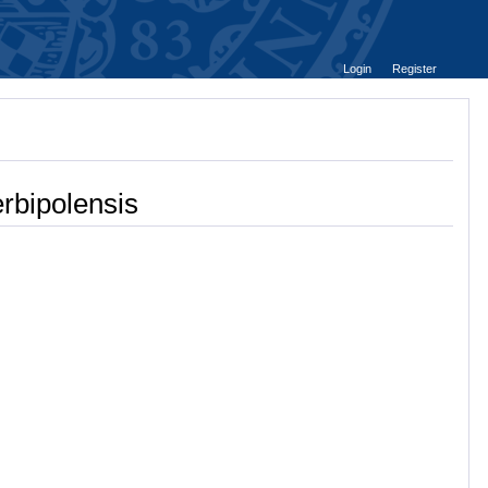
Login
Register
rbipolensis