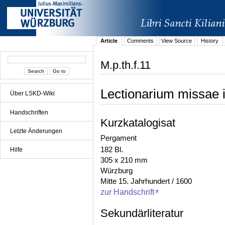
Article
Comments
View Source
History
M.p.th.f.11
Lectionarium missae i
Über LSKD-Wiki
Handschriften
Kurzkatalogisat
Letzte Änderungen
Pergament
182 Bl.
Hilfe
305 x 210 mm
Würzburg
Mitte 15. Jahrhundert / 1600
zur Handschrift
Sekundärliteratur