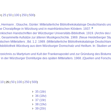
25
50
100
250
500
0 |
|
|
|
|
)
us, Hermann ; Glauche, Günter: Mittelalterliche Bibliothekskataloge Deutschlands un
che Choralpflege in Würzburg und in mainfränkischen Klöstern. 1937.
kischen Handschriften der Würzburger Universitäts-Bibliothek. 1919. (Archiv des 
t. Gesammelte Aufsätze zur älteren Musikgeschichte. 1969. (Neue Heidelberger Stud
schen Mittelalters ; Bd. 1.2. 1989. (Mittelalterliche Bibliothekskataloge Deutschlan
ätsbibliothek Würzburg aus dem Würzburger Domschatz und Heiltum. In: Studien und
sverzeichnis zu Martyrium und Kult der Frankenapostel und zur Gründung des Bistu
 in der Würzburger Domliturgie des späten Mittelalters. 1968. (Quellen und Forsch
10
50
100
250
500
:
| 25 |
|
|
|
)
35 (18r)
36 (18v)
37 (19r)
38 (19v)
39 (20r)