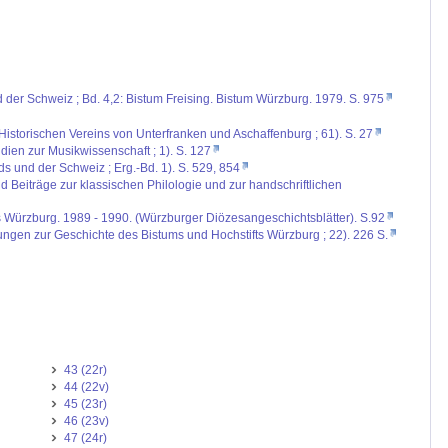
d der Schweiz ; Bd. 4,2: Bistum Freising. Bistum Würzburg. 1979. S. 975
Historischen Vereins von Unterfranken und Aschaffenburg ; 61). S. 27
ien zur Musikwissenschaft ; 1). S. 127
ds und der Schweiz ; Erg.-Bd. 1). S. 529, 854
 Beiträge zur klassischen Philologie und zur handschriftlichen
ms Würzburg. 1989 - 1990. (Würzburger Diözesangeschichtsblätter). S.92
ungen zur Geschichte des Bistums und Hochstifts Würzburg ; 22). 226 S.
43 (22r)
44 (22v)
45 (23r)
46 (23v)
47 (24r)