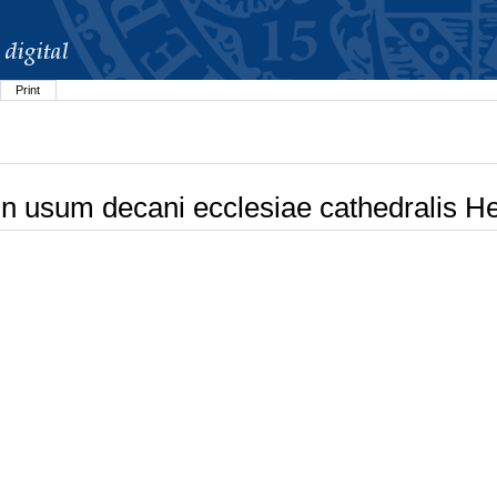
Print
n usum decani ecclesiae cathedralis He