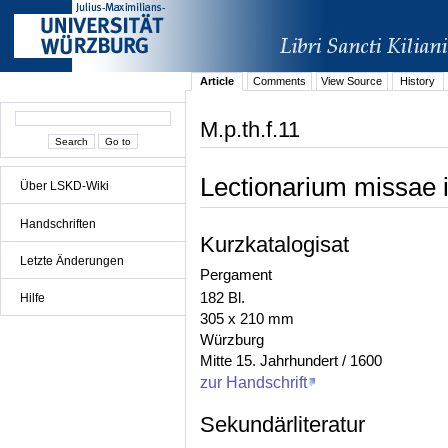
Article
Comments
View Source
History
M.p.th.f.11
Lectionarium missae i
Über LSKD-Wiki
Handschriften
Kurzkatalogisat
Letzte Änderungen
Pergament
182 Bl.
Hilfe
305 x 210 mm
Würzburg
Mitte 15. Jahrhundert / 1600
zur Handschrift
Sekundärliteratur