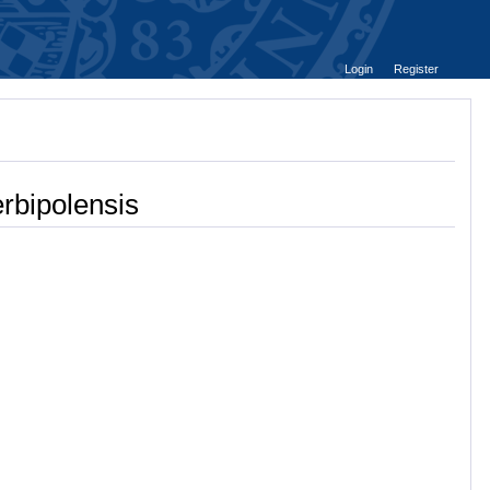
Login
Register
rbipolensis