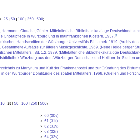
25
50
100
250
500
0 |
|
|
|
|
)
us, Hermann ; Glauche, Günter: Mittelalterliche Bibliothekskataloge Deutschlands un
che Choralpflege in Würzburg und in mainfränkischen Klöstern. 1937.
kischen Handschriften der Würzburger Universitäts-Bibliothek. 1919. (Archiv des 
t. Gesammelte Aufsätze zur älteren Musikgeschichte. 1969. (Neue Heidelberger Stud
schen Mittelalters ; Bd. 1.2. 1989. (Mittelalterliche Bibliothekskataloge Deutschlan
ätsbibliothek Würzburg aus dem Würzburger Domschatz und Heiltum. In: Studien und
sverzeichnis zu Martyrium und Kult der Frankenapostel und zur Gründung des Bistu
 in der Würzburger Domliturgie des späten Mittelalters. 1968. (Quellen und Forsch
10
50
100
250
500
:
| 25 |
|
|
|
)
60 (30v)
61 (31r)
62 (31v)
63 (32r)
64 (32v)