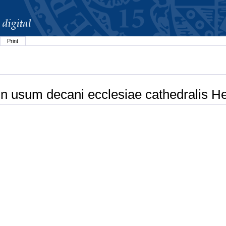
Print
n usum decani ecclesiae cathedralis He