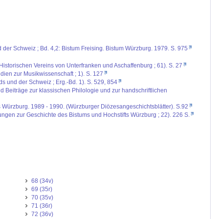
d der Schweiz ; Bd. 4,2: Bistum Freising. Bistum Würzburg. 1979. S. 975
Historischen Vereins von Unterfranken und Aschaffenburg ; 61). S. 27
ien zur Musikwissenschaft ; 1). S. 127
ds und der Schweiz ; Erg.-Bd. 1). S. 529, 854
 Beiträge zur klassischen Philologie und zur handschriftlichen
ms Würzburg. 1989 - 1990. (Würzburger Diözesangeschichtsblätter). S.92
ungen zur Geschichte des Bistums und Hochstifts Würzburg ; 22). 226 S.
68 (34v)
69 (35r)
70 (35v)
71 (36r)
72 (36v)