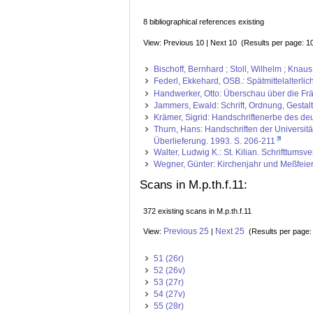
8 bibliographical references existing
View: Previous 10 | Next 10 (Results per page: 1
Bischoff, Bernhard ; Stoll, Wilhelm ; Kna
Federl, Ekkehard, OSB.: Spätmittelalterli
Handwerker, Otto: Überschau über die Frän
Jammers, Ewald: Schrift, Ordnung, Gestal
Krämer, Sigrid: Handschriftenerbe des deut
Thurn, Hans: Handschriften der Universit
Überlieferung. 1993. S. 206-211
Walter, Ludwig K.: St. Kilian. Schrifttum
Wegner, Günter: Kirchenjahr und Meßfeier
Scans in M.p.th.f.11:
372 existing scans in M.p.th.f.11
Previous 25
Next 25
View:
|
(Results per page
51 (26r)
52 (26v)
53 (27r)
54 (27v)
55 (28r)