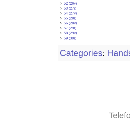
52 (26v)
53 (27r)
54 (27v)
55 (28r)
56 (28v)
57 (29r)
58 (29v)
59 (30r)
Categories
Hands
:
Telef