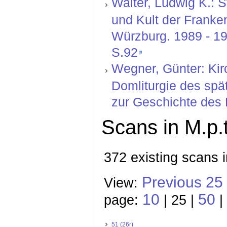
Walter, Ludwig K.: S
und Kult der Franke
Würzburg. 1989 - 19
S.92
Wegner, Günter: Kir
Domliturgie des spä
zur Geschichte des 
Scans in M.p.t
372 existing scans i
Previous 25
View:
10
50
page:
| 25 |
|
51 (26r)