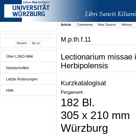
Article
Comments
View Source
History
M.p.th.f.11
Lectionarium missae i
Über LSKD-Wiki
Herbipolensis
Handschriften
Letzte Änderungen
Kurzkatalogisat
Hilfe
Pergament
182 Bl.
305 x 210 mm
Würzburg