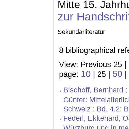
Mitte 15. Jahrh
zur Handschri
Sekundärliteratur
8 bibliographical re
View: Previous 25 |
10
50
page:
| 25 |
|
Bischoff, Bernhard ;
Günter: Mittelalterl
Schweiz ; Bd. 4,2: 
Federl, Ekkehard, OS
Würzburg und in mai