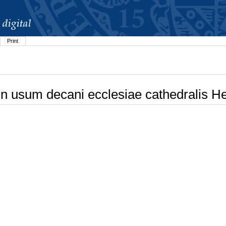
Print
n usum decani ecclesiae cathedralis He