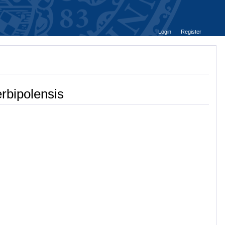
Login
Register
rbipolensis