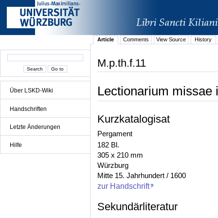
Article
Comments
View Source
History
M.p.th.f.11
Lectionarium missae i
Über LSKD-Wiki
Handschriften
Kurzkatalogisat
Letzte Änderungen
Pergament
182 Bl.
Hilfe
305 x 210 mm
Würzburg
Mitte 15. Jahrhundert / 1600
zur Handschrift
Sekundärliteratur