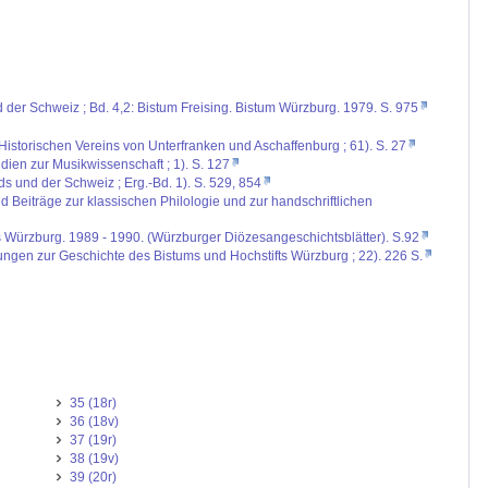
d der Schweiz ; Bd. 4,2: Bistum Freising. Bistum Würzburg. 1979. S. 975
Historischen Vereins von Unterfranken und Aschaffenburg ; 61). S. 27
ien zur Musikwissenschaft ; 1). S. 127
ds und der Schweiz ; Erg.-Bd. 1). S. 529, 854
 Beiträge zur klassischen Philologie und zur handschriftlichen
ms Würzburg. 1989 - 1990. (Würzburger Diözesangeschichtsblätter). S.92
ungen zur Geschichte des Bistums und Hochstifts Würzburg ; 22). 226 S.
35 (18r)
36 (18v)
37 (19r)
38 (19v)
39 (20r)