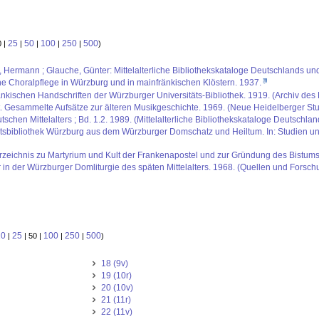
25
50
100
250
500
0 |
|
|
|
|
)
us, Hermann ; Glauche, Günter: Mittelalterliche Bibliothekskataloge Deutschlands un
che Choralpflege in Würzburg und in mainfränkischen Klöstern. 1937.
kischen Handschriften der Würzburger Universitäts-Bibliothek. 1919. (Archiv des 
t. Gesammelte Aufsätze zur älteren Musikgeschichte. 1969. (Neue Heidelberger Stud
schen Mittelalters ; Bd. 1.2. 1989. (Mittelalterliche Bibliothekskataloge Deutschlan
ätsbibliothek Würzburg aus dem Würzburger Domschatz und Heiltum. In: Studien und
sverzeichnis zu Martyrium und Kult der Frankenapostel und zur Gründung des Bistu
 in der Würzburger Domliturgie des späten Mittelalters. 1968. (Quellen und Forsch
10
25
100
250
500
|
| 50 |
|
|
)
18 (9v)
19 (10r)
20 (10v)
21 (11r)
22 (11v)