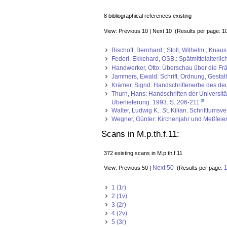
8 bibliographical references existing
View: Previous 10 | Next 10 (Results per page: 1
Bischoff, Bernhard ; Stoll, Wilhelm ; Kna
Federl, Ekkehard, OSB.: Spätmittelalterli
Handwerker, Otto: Überschau über die Frän
Jammers, Ewald: Schrift, Ordnung, Gestal
Krämer, Sigrid: Handschriftenerbe des deut
Thurn, Hans: Handschriften der Universit
Überlieferung. 1993. S. 206-211
Walter, Ludwig K.: St. Kilian. Schrifttum
Wegner, Günter: Kirchenjahr und Meßfeier
Scans in M.p.th.f.11:
372 existing scans in M.p.th.f.11
Next 50
View: Previous 50 |
(Results per page:
1 (1r)
2 (1v)
3 (2r)
4 (2v)
5 (3r)