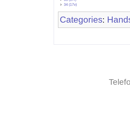
34 (17v)
Categories
Hands
:
Telef