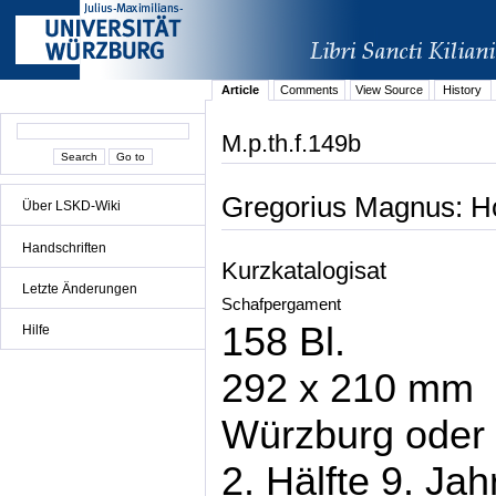
Article
Comments
View Source
History
M.p.th.f.149b
Gregorius Magnus: Ho
Über LSKD-Wiki
Handschriften
Kurzkatalogisat
Letzte Änderungen
Schafpergament
158 Bl.
Hilfe
292 x 210 mm
Würzburg ode
2. Hälfte 9. Ja