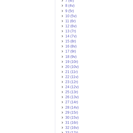
7 (4r)
8 (4v)
9 (5r)
10 (5v)
11 (6r)
12 (6v)
13 (7r)
14 (7v)
15 (8r)
16 (8v)
17 (9r)
18 (9v)
19 (10r)
20 (10v)
21 (11r)
22 (11v)
23 (12r)
24 (12v)
25 (13r)
26 (13v)
27 (14r)
28 (14v)
29 (15r)
30 (15v)
31 (16r)
32 (16v)
33 (17r)