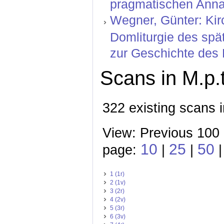
pragmatischen Anna
Wegner, Günter: Kir
Domliturgie des spä
zur Geschichte des 
Scans in M.p.t
322 existing scans i
View: Previous 100
10
25
50
page:
|
|
|
1 (1r)
2 (1v)
3 (2r)
4 (2v)
5 (3r)
6 (3v)