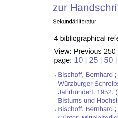
zur Handschri
Sekundärliteratur
4 bibliographical re
View: Previous 250 
10
25
50
page:
|
|
Bischoff, Bernhard ; 
Würzburger Schreibs
Jahrhundert. 1952. 
Bistums und Hochstif
Bischoff, Bernhard ;
Günter: Mittelalterl