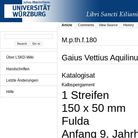
Article
Comments
View Source
History
M.p.th.f.180
Gaius Vettius Aquilin
Über LSKD-Wiki
Handschriften
Katalogisat
Letzte Änderungen
Kalbspergament
1 Streifen
Hilfe
150 x 50 mm
Fulda
Anfang 9. Jahr