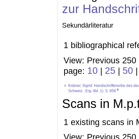
zur Handschri
Sekundärliteratur
1 bibliographical re
View: Previous 250 
10
25
50
page:
|
|
Krämer, Sigrid: Handschriftenerbe des deut
Schweiz ; Erg.-Bd. 1). S. 856
Scans in M.p.t
1 existing scans in 
View: Previous 250 