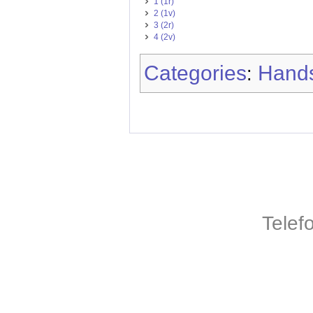
1 (1r)
2 (1v)
3 (2r)
4 (2v)
Categories
Hands
:
Telef