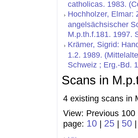
catholicas. 1983. (C
Hochholzer, Elmar: 
angelsächsischer Sch
M.p.th.f.181. 1997. 
Krämer, Sigrid: Hand
1.2. 1989. (Mittelal
Schweiz ; Erg.-Bd. 1
Scans in M.p.t
4 existing scans in 
View: Previous 100 
10
25
50
page:
|
|
|