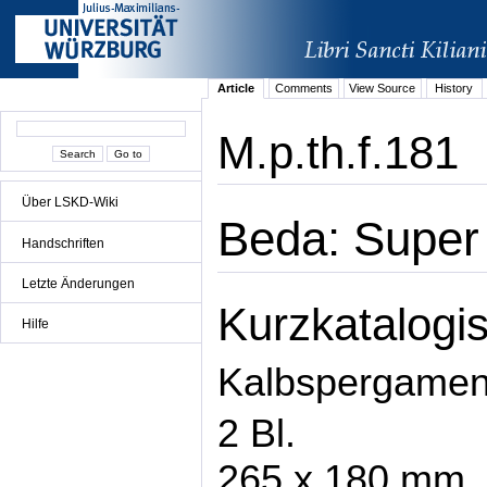
Article
Comments
View Source
History
M.p.th.f.181
Über LSKD-Wiki
Beda: Super 
Handschriften
Letzte Änderungen
Kurzkatalogis
Hilfe
Kalbspergamen
2 Bl.
265 x 180 mm