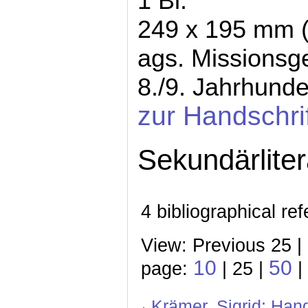
1 Bl.
249 x 195 mm (
ags. Missionsg
8./9. Jahrhunde
zur Handschri
Sekundärliter
4 bibliographical re
View: Previous 25 |
10
50
page:
| 25 |
|
Krämer, Sigrid: Hand