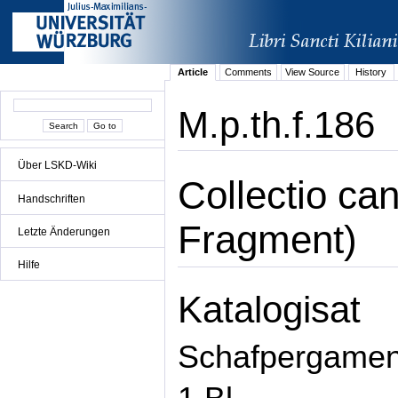
Article
Comments
View Source
History
M.p.th.f.186
Über LSKD-Wiki
Collectio ca
Handschriften
Fragment)
Letzte Änderungen
Hilfe
Katalogisat
Schafpergamen