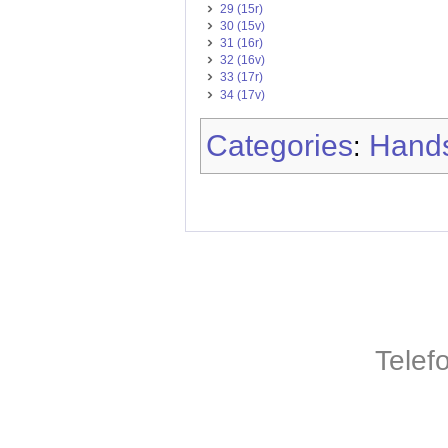
29 (15r)
30 (15v)
31 (16r)
32 (16v)
33 (17r)
34 (17v)
Categories
Hands
:
Telef