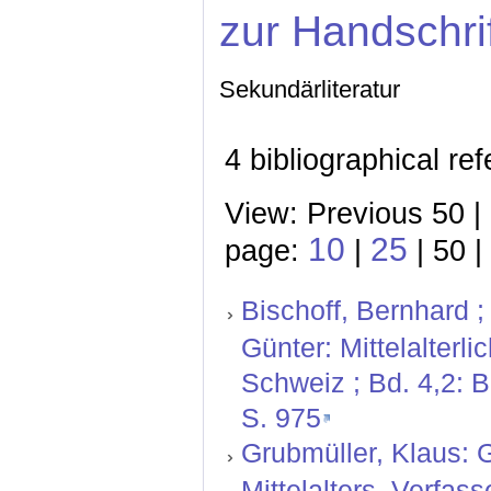
zur Handschri
Sekundärliteratur
4 bibliographical re
View: Previous 50 |
10
25
page:
|
| 50 |
Bischoff, Bernhard ;
Günter: Mittelalterl
Schweiz ; Bd. 4,2: 
S. 975
Grubmüller, Klaus: G
Mittelalters. Verfas