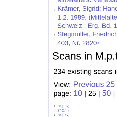
Krämer, Sigrid: Hand
1.2. 1989. (Mittelal
Schweiz ; Erg.-Bd. 1
Stegmüller, Friedric
403, Nr. 2820
Scans in M.p.t
234 existing scans i
Previous 25
View:
10
50
page:
| 25 |
|
26 (13v)
27 (14r)
28 (14v)