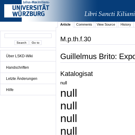
Article
Comments
View Source
History
M.p.th.f.30
Guillelmus Brito: Exp
Über LSKD-Wiki
Handschriften
Katalogisat
Letzte Änderungen
null
null
Hilfe
null
null
null