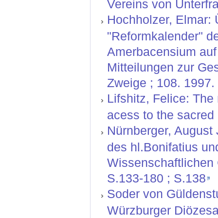
Vereins von Unterfr
Hochholzer, Elmar:
"Reformkalender" de
Amerbacensium auf 
Mitteilungen zur Ge
Zweige ; 108. 1997.
Lifshitz, Felice: Th
acess to the sacred
Nürnberger, August J
des hl.Bonifatius un
Wissenschaftlichen G
S.133-180 ; S.138
Soder von Güldenstu
Würzburger Diözesan