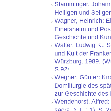
Stamminger, Johann 
Heiligen und Selige
Wagner, Heinrich: E
Einersheim und Poss
Geschichte und Kuns
Walter, Ludwig K.: S
und Kult der Franke
Würzburg. 1989. (Wü
S.92
Wegner, Günter: Kir
Domliturgie des spä
zur Geschichte des B
Wendehorst, Alfred:
sacra, N.F. ; 1). S. 2