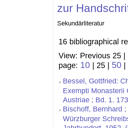
zur Handschri
Sekundärliteratur
16 bibliographical r
View: Previous 25 |
10
50
page:
| 25 |
|
Bessel, Gottfried: 
Exempti Monasterii G
Austriae ; Bd. 1. 17
Bischoff, Bernhard ; 
Würzburger Schreibs
Jahrhundert. 1952.