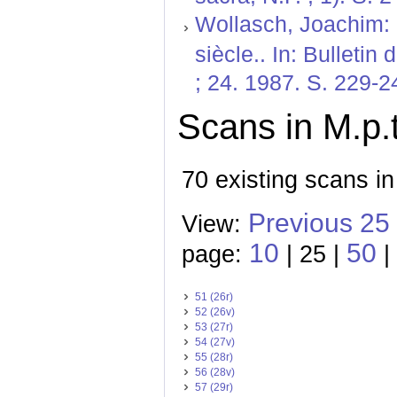
Wollasch, Joachim: 
siècle.. In: Bulleti
; 24. 1987. S. 229-2
Scans in M.p.t
70 existing scans in
Previous 25
View:
10
50
page:
| 25 |
|
51 (26r)
52 (26v)
53 (27r)
54 (27v)
55 (28r)
56 (28v)
57 (29r)