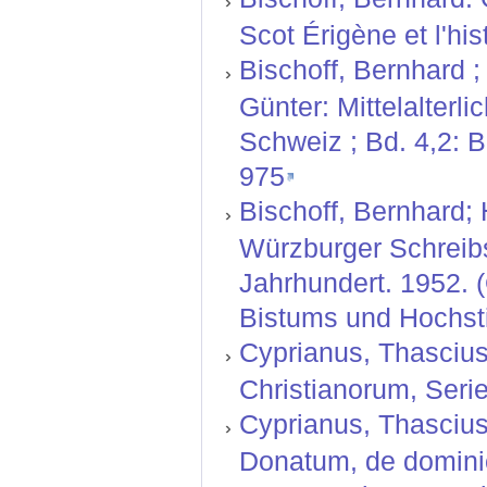
Scot Érigène et l'his
Bischoff, Bernhard ;
Günter: Mittelalterl
Schweiz ; Bd. 4,2: 
975
Bischoff, Bernhard; H
Würzburger Schreibs
Jahrhundert. 1952. 
Bistums und Hochstif
Cyprianus, Thascius
Christianorum, Serie
Cyprianus, Thascius 
Donatum, de dominic