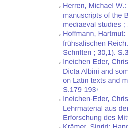
Herren, Michael W.: 
manuscripts of the B
mediaeval studies ; 
Hoffmann, Hartmut:
frühsalischen Reich
Schriften ; 30,1). S.
Ineichen-Eder, Chris
Dicta Albini and some
on Latin texts and m
S.179-193
Ineichen-Eder, Chri
Lehrmaterial aus dem
Erforschung des Mitt
Krämer, Sigrid: Hand