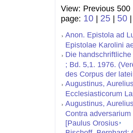
View: Previous 500 
10
25
50
page:
|
|
Anon. Epistola ad Lu
Epistolae Karolini ae
Die handschriftlich
; Bd. 5,1. 1976. (V
des Corpus der latei
Augustinus, Aurelius
Ecclesiasticorum Lat
Augustinus, Aurelius
Contra adversarium 
[Paulus Orosius
Bischoff, Bernhard: 