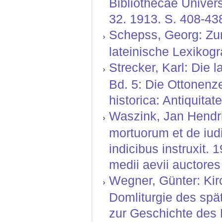
Bibliothecae Univers
32. 1913. S. 408-438
Schepss, Georg: Zum
lateinische Lexikogr
Strecker, Karl: Die 
Bd. 5: Die Ottonenz
historica: Antiquitat
Waszink, Jan Hendri
mortuorum et de iud
indicibus instruxit.
medii aevii auctore
Wegner, Günter: Kir
Domliturgie des spä
zur Geschichte des 