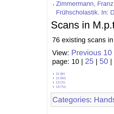
Zimmermann, Franz: 
Frühscholastik. In: 
Scans in M.p.t
76 existing scans in
Previous 10
View:
25
50
page: 10 |
|
|
11 (6r)
12 (6v)
13 (7r)
14 (7v)
Categories
Hands
: