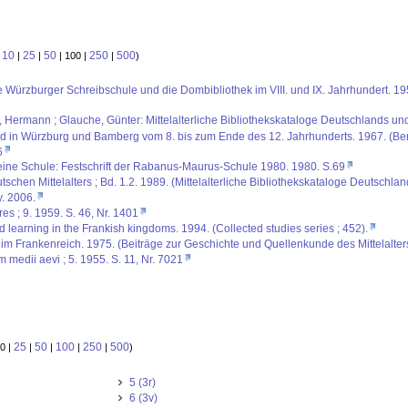
10
25
50
250
500
:
|
|
| 100 |
|
)
: die Würzburger Schreibschule und die Dombibliothek im VIII. und IX. Jahrhundert.
us, Hermann ; Glauche, Günter: Mittelalterliche Bibliothekskataloge Deutschlands un
ild in Würzburg und Bamberg vom 8. bis zum Ende des 12. Jahrhunderts. 1967. (Ber
6
ine Schule: Festschrift der Rabanus-Maurus-Schule 1980. 1980. S.69
schen Mittelalters ; Bd. 1.2. 1989. (Mittelalterliche Bibliothekskataloge Deutschla
. 2006.
es ; 9. 1959. S. 46, Nr. 1401
 learning in the Frankish kingdoms. 1994. (Collected studies series ; 452).
m Frankenreich. 1975. (Beiträge zur Geschichte und Quellenkunde des Mittelalters
 medii aevi ; 5. 1955. S. 11, Nr. 7021
25
50
100
250
500
0 |
|
|
|
|
)
5 (3r)
6 (3v)