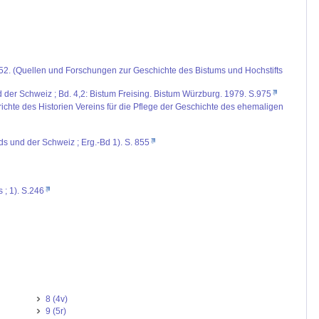
 1952. (Quellen und Forschungen zur Geschichte des Bistums und Hochstifts
d der Schweiz ; Bd. 4,2: Bistum Freising. Bistum Würzburg. 1979. S.975
ichte des Historien Vereins für die Pflege der Geschichte des ehemaligen
nds und der Schweiz ; Erg.-Bd 1). S. 855
 ; 1). S.246
8 (4v)
9 (5r)