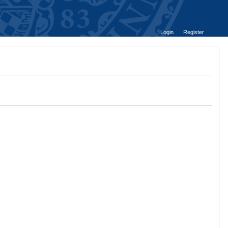
Login
Register