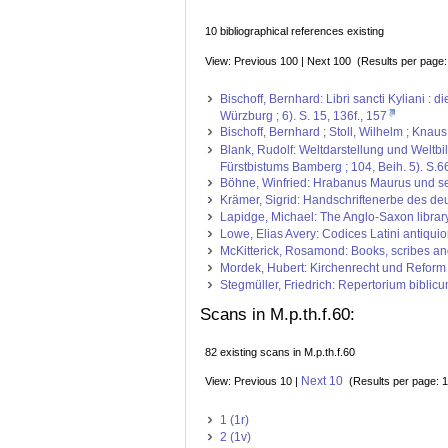
10 bibliographical references existing
View: Previous 100 | Next 100 (Results per page
Bischoff, Bernhard: Libri sancti Kyliani 
Würzburg ; 6). S. 15, 136f., 157
Bischoff, Bernhard ; Stoll, Wilhelm ; Kna
Blank, Rudolf: Weltdarstellung und Weltb
Fürstbistums Bamberg ; 104, Beih. 5). S.6
Böhne, Winfried: Hrabanus Maurus und se
Krämer, Sigrid: Handschriftenerbe des deut
Lapidge, Michael: The Anglo-Saxon library
Lowe, Elias Avery: Codices Latini antiquior
McKitterick, Rosamond: Books, scribes and
Mordek, Hubert: Kirchenrecht und Reform i
Stegmüller, Friedrich: Repertorium biblicum
Scans in M.p.th.f.60:
82 existing scans in M.p.th.f.60
Next 10
View: Previous 10 |
(Results per page: 1
1 (1r)
2 (1v)