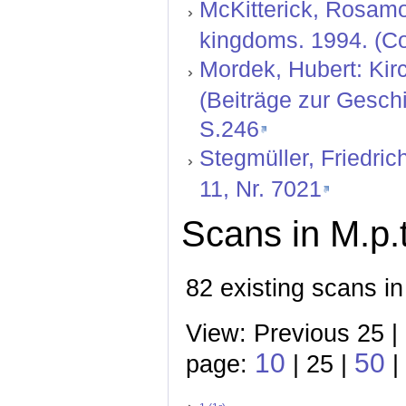
McKitterick, Rosamo
kingdoms. 1994. (Col
Mordek, Hubert: Kir
(Beiträge zur Geschi
S.246
Stegmüller, Friedric
11, Nr. 7021
Scans in M.p.t
82 existing scans in
View: Previous 25 |
10
50
page:
| 25 |
|