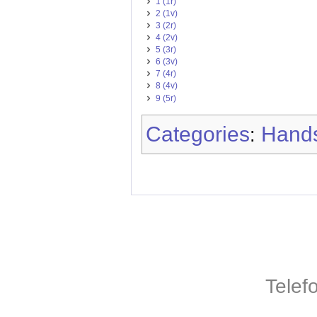
1 (1r)
2 (1v)
3 (2r)
4 (2v)
5 (3r)
6 (3v)
7 (4r)
8 (4v)
9 (5r)
Categories
Hands
:
Telef