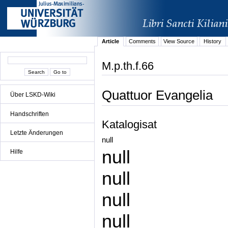
Article
Comments
View Source
History
M.p.th.f.66
Quattuor Evangelia
Über LSKD-Wiki
Handschriften
Katalogisat
Letzte Änderungen
null
null
Hilfe
null
null
null