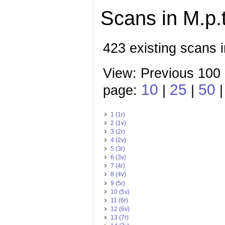
Scans in M.p.t
423 existing scans i
View: Previous 100
10
25
50
page:
|
|
|
1 (1r)
2 (1v)
3 (2r)
4 (2v)
5 (3r)
6 (3v)
7 (4r)
8 (4v)
9 (5r)
10 (5v)
11 (6r)
12 (6v)
13 (7r)