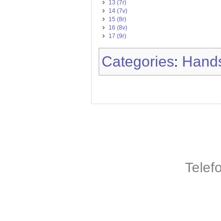
13 (7r)
14 (7v)
15 (8r)
16 (8v)
17 (9r)
Categories
Hands
:
Telef