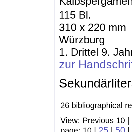
Kalbspergamen
115 Bl.
310 x 220 mm
Würzburg
1. Drittel 9. Ja
zur Handschri
Sekundärliter
26 bibliographical r
View: Previous 10 |
25
50
page: 10 |
|
|