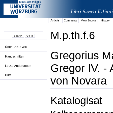
Article
Comments
View Source
History
M.p.th.f.6
Über LSKD-Wiki
Gregorius Ma
Handschriften
Gregor IV. -
Letzte Änderungen
Hilfe
von Novara
Katalogisat