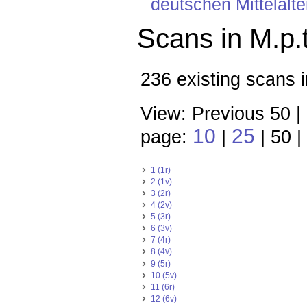
deutschen Mittelalte
Scans in M.p.t
236 existing scans i
View: Previous 50 |
10
25
page:
|
| 50 |
1 (1r)
2 (1v)
3 (2r)
4 (2v)
5 (3r)
6 (3v)
7 (4r)
8 (4v)
9 (5r)
10 (5v)
11 (6r)
12 (6v)