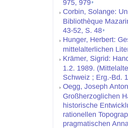
975, 979
Corbin, Solange: Un 
Bibliothèque Mazarin
43-52, S. 48
Hunger, Herbert: Ge
mittelalterlichen Lit
Krämer, Sigrid: Hand
1.2. 1989. (Mittelal
Schweiz ; Erg.-Bd. 1
Oegg, Joseph Anton:
Großherzoglichen H
historische Entwickl
rationellen Topograp
pragmatischen Annal