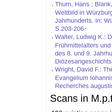
Thurn, Hans ; Blank
Weltbild in Würzbu
Jahrhunderts. In: W
S.203-206
Walter, Ludwig K.: D
Frühmittelalters un
des 8. und 9. Jahrh
Diözesangeschichtsb
Wright, David F.: Th
Evangelium Iohannis:
Recherches augustin
Scans in M.p.t