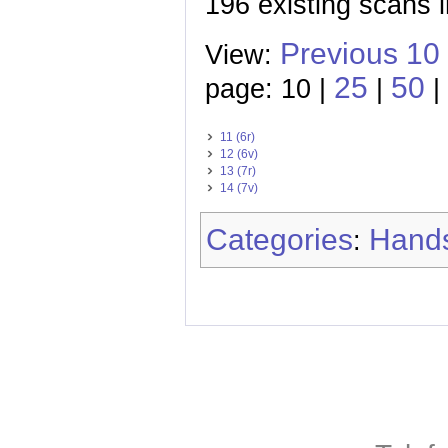
196 existing scans i
Previous 10
View:
25
50
page: 10 |
|
|
11 (6r)
12 (6v)
13 (7r)
14 (7v)
Categories
Hands
: