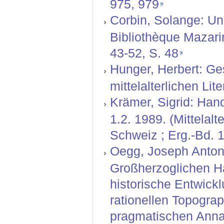
975, 979
Corbin, Solange: Un 
Bibliothèque Mazarin
43-52, S. 48
Hunger, Herbert: Ge
mittelalterlichen Lit
Krämer, Sigrid: Hand
1.2. 1989. (Mittelal
Schweiz ; Erg.-Bd. 1
Oegg, Joseph Anton:
Großherzoglichen H
historische Entwickl
rationellen Topograp
pragmatischen Annal