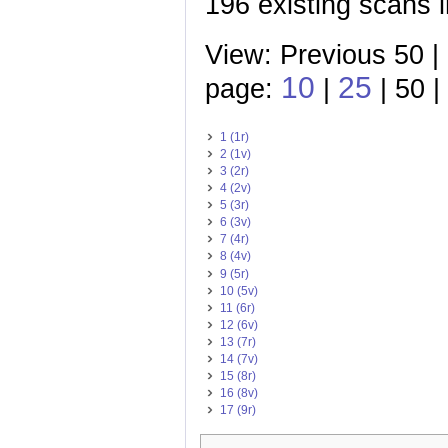
196 existing scans i
View: Previous 50 |
10
25
page:
|
| 50 |
1 (1r)
2 (1v)
3 (2r)
4 (2v)
5 (3r)
6 (3v)
7 (4r)
8 (4v)
9 (5r)
10 (5v)
11 (6r)
12 (6v)
13 (7r)
14 (7v)
15 (8r)
16 (8v)
17 (9r)