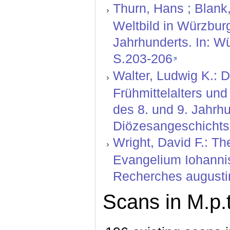
Thurn, Hans ; Blank
Weltbild in Würzbu
Jahrhunderts. In: W
S.203-206
Walter, Ludwig K.: D
Frühmittelalters un
des 8. und 9. Jahrh
Diözesangeschichtsb
Wright, David F.: Th
Evangelium Iohannis:
Recherches augustin
Scans in M.p.t