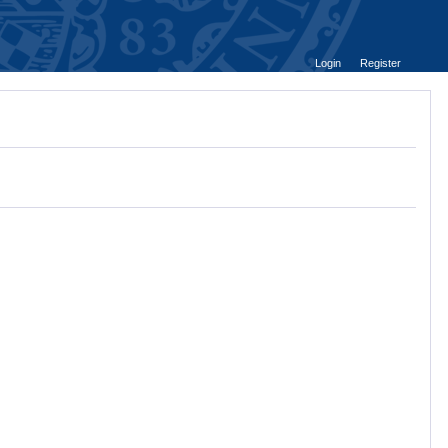
Login
Register