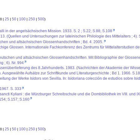
25
50
100
250
500
0 |
|
|
|
|
)
lli in der angelsächsischen Mission. 1933. S. 2 ; S.22; S.88; S.108
3. (Quellen und Untersuchungen zur lateinischen Philologie des Mittelalters ; 4). 
chen und altsächsischen Glossenhandschriften ; Bd. 4. 2005.
chige Glossen. Internationale Fachkonferenz des Zentrums für Mittelalterstudien der
deutschen und altsächsischen Glossenhandschriften. Mit Bibliographie der Glosse
g ; 6). Nr. 994
senüberlieferung des 8.Jahrhunderts. 1983. (Nachrichten der Akademie der Wissensc
en. Ausgewählte Aufsätze zur Schriftkunde und Literaturgeschichte ; Bd 1. 1966. S.1
itung der Werke Isidors von Sevilla. In: Isidoriana colección de estudios sobre Is
. 1967. S. 333
i sancti Kyliani : die Würzburger Schreibschule und die Dombibliothek im VIII. und
.154; S.157; S.160
25
50
100
250
500
0 |
|
|
|
|
)