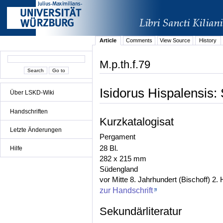
Article
Comments
View Source
History
M.p.th.f.79
Isidorus Hispalensis
Über LSKD-Wiki
Handschriften
Kurzkatalogisat
Letzte Änderungen
Pergament
28 Bl.
Hilfe
282 x 215 mm
Südengland
vor Mitte 8. Jahrhundert (Bischoff) 2.
zur Handschrift
Sekundärliteratur