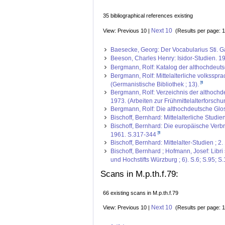
35 bibliographical references existing
Next 10
View: Previous 10 |
(Results per page: 1
Baesecke, Georg: Der Vocabularius Sti. Ga
Beeson, Charles Henry: Isidor-Studien. 191
Bergmann, Rolf: Katalog der althochdeuts
Bergmann, Rolf: Mittelalterliche volksspra
(Germanistische Bibliothek ; 13).
Bergmann, Rolf: Verzeichnis der althoch
1973. (Arbeiten zur Frühmittelalterforschun
Bergmann, Rolf: Die althochdeutsche Glos
Bischoff, Bernhard: Mittelalterliche Studi
Bischoff, Bernhard: Die europäische Verbre
1961. S.317-344
Bischoff, Bernhard: Mittelalter-Studien ; 2
Bischoff, Bernhard ; Hofmann, Josef: Libr
und Hochstifts Würzburg ; 6). S.6; S.95; S
Scans in M.p.th.f.79:
66 existing scans in M.p.th.f.79
Next 10
View: Previous 10 |
(Results per page: 1