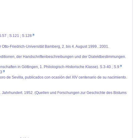
S.57 ; S.121 ; S.128
 Otto-Friedrich-Universität Bamberg, 2. bis 4. August 1999.. 2001.
neditionen, der Handschriftenbeschreibungen und der Dialektbestimmungen.
haften in Göttingen, 1. Philologisch-Historische Klasse). S.3-40 ; S.9
83
idoro de Sevilla, publicados con ocasión del XIV centenario de su nacimiento.
 IX. Jahrhundert. 1952. (Quellen und Forschungen zur Geschichte des Bistums