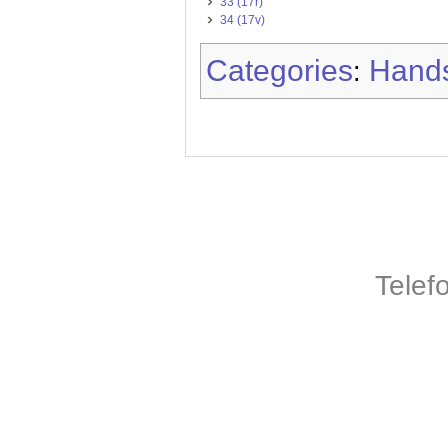
33 (17r)
34 (17v)
Categories
Hands
:
Telef