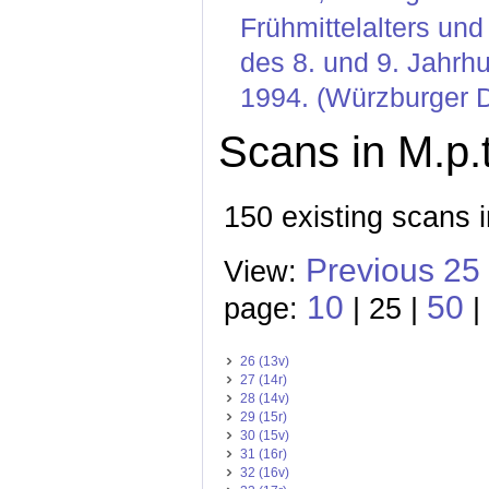
Frühmittelalters un
des 8. und 9. Jahrhu
1994. (Würzburger D
Scans in M.p.t
150 existing scans i
Previous 25
View:
10
50
page:
| 25 |
|
26 (13v)
27 (14r)
28 (14v)
29 (15r)
30 (15v)
31 (16r)
32 (16v)