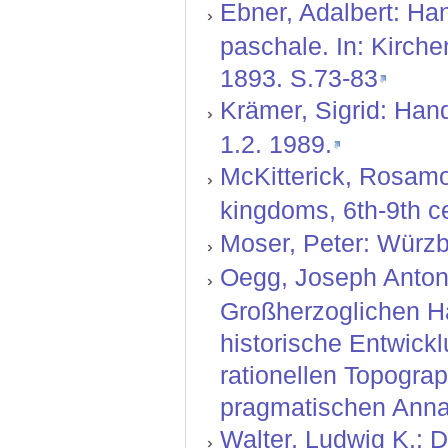
Ebner, Adalbert: Ha
paschale. In: Kirch
1893. S.73-83
Krämer, Sigrid: Hand
1.2. 1989.
McKitterick, Rosamo
kingdoms, 6th-9th ce
Moser, Peter: Würzb
Oegg, Joseph Anton:
Großherzoglichen H
historische Entwickl
rationellen Topograp
pragmatischen Annal
Walter, Ludwig K.: D