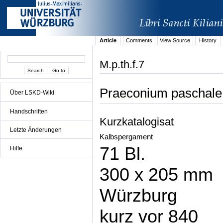
Article
Comments
View Source
History
M.p.th.f.7
Praeconium paschale 
Über LSKD-Wiki
Handschriften
Kurzkatalogisat
Letzte Änderungen
Kalbspergament
71 Bl.
Hilfe
300 x 205 mm
Würzburg
kurz vor 840