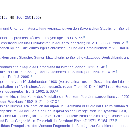
0
25
100
250
500
|
| 50 |
|
|
)
ten und Urkunden ; Ausstellung veranstaltet von den Bayerischen Staatlichen Biblio
ndant les premiers siècles du moyen âge. 1893. S. 55
chreibschulen und Bibliotheken in der Karolingerzeit ; Bd. 2. 1960. S. 8, Anm. 21
i sancti Kyliani : die Würzburger Schreibschule und die Dombibliothek im VIII. und
us, Hermann ; Glauche, Günter: Mittelalterliche Bibliothekskataloge Deutschlands un
amasiana aliaque ad Damasiana inlustranda idonea. 1895. S. 48
e und Kultur im Spiegel der Bibliotheken. In: Schulreport. 1990. S. 14-15
lo ; Bd. 1-3. 2009.
gelien bis zum 10. Jahrhundert. 1988. (Vetus Latina: aus der Geschichte der lateinis
gehalten anläßlich eines Arbeitsgesprächs vom 7. bis 10. Dez. 1987 in der Herzog-Au
n Testamentes ; Bd. 2. 1902. S. 697
werke kirchlicher Kunst des Mittelalters in Franken ; Jubiläumsausstellung zur 1200
eum Würzburg. 1952. S. 21, 50, C13
n der Buchmalerei nördlich der Alpen. In: Settimane di studio del Centro Italiano di
cripsit:zum Bild der Berufung und Inspiration der Evangelisten. In: Byzantine East,
schen Mittelalters ; Bd. 1.2. 1989. (Mittelalterliche Bibliothekskataloge Deutschlan
d Papst Gregor IV.. In: Festschrift für Bernhard Bischoff. 1971. S.164-177
Matthäus-Evangeliums der Monseer Fragmente. In: Beiträge zur Geschichte der deut