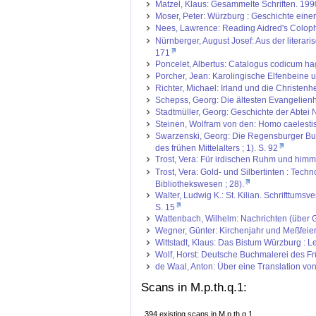
Matzel, Klaus: Gesammelte Schriften. 199
Moser, Peter: Würzburg : Geschichte einer
Nees, Lawrence: Reading Aidred's Colopho
Nürnberger, August Josef: Aus der literari
171
Poncelet, Albertus: Catalogus codicum hag
Porcher, Jean: Karolingische Elfenbeine u
Richter, Michael: Irland und die Christen
Schepss, Georg: Die ältesten Evangelienha
Stadtmüller, Georg: Geschichte der Abtei 
Steinen, Wolfram von den: Homo caelestis :
Swarzenski, Georg: Die Regensburger Buch
des frühen Mittelalters ; 1). S. 92
Trost, Vera: Für irdischen Ruhm und himml
Trost, Vera: Gold- und Silbertinten : Te
Bibliothekswesen ; 28).
Walter, Ludwig K.: St. Kilian. Schrifttum
S. 15
Wattenbach, Wilhelm: Nachrichten (über G
Wegner, Günter: Kirchenjahr und Meßfeier
Wittstadt, Klaus: Das Bistum Würzburg : L
Wolf, Horst: Deutsche Buchmalerei des Frü
de Waal, Anton: Über eine Translation von 
Scans in M.p.th.q.1:
394 existing scans in M.p.th.q.1