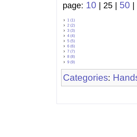
10
50
page:
| 25 |
|
1 (1)
2 (2)
3 (3)
4 (4)
5 (5)
6 (6)
7 (7)
8 (8)
9 (9)
Categories
Hands
: