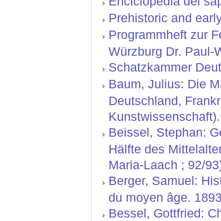
Enciclopedia del sa
Prehistoric and earl
Programmheft zur Fe
Würzburg Dr. Paul-W
Schatzkammer Deuts
Baum, Julius: Die Ma
Deutschland, Frankr
Kunstwissenschaft).
Beissel, Stephan: G
Hälfte des Mittelal
Maria-Laach ; 92/93
Berger, Samuel: Hist
du moyen âge. 1893.
Bessel, Gottfried: 