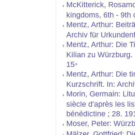
McKitterick, Rosamo
kingdoms, 6th - 9th 
Mentz, Arthur: Beitr
Archiv für Urkundenf
Mentz, Arthur: Die T
Kilian zu Würzburg. 
15
Mentz, Arthur: Die 
Kurzschrift. In: Arc
Morin, Germain: Litu
siècle d'après les l
bénédictine ; 28. 1
Moser, Peter: Würzb
Mälzer, Gottfried: D