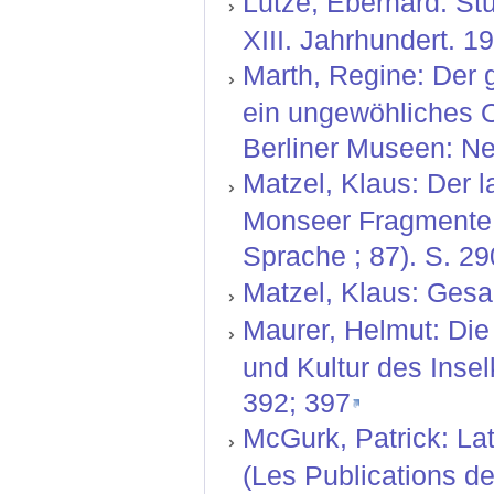
Lutze, Eberhard: St
XIII. Jahrhundert. 1
Marth, Regine: Der
ein ungewöhliches O
Berliner Museen: Neu
Matzel, Klaus: Der 
Monseer Fragmente. 
Sprache ; 87). S. 2
Matzel, Klaus: Gesam
Maurer, Helmut: Die
und Kultur des Insel
392; 397
McGurk, Patrick: La
(Les Publications de