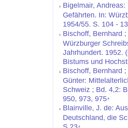
Bigelmair, Andreas: 
Gefährten. In: Würz
1954/55. S. 104 - 1
Bischoff, Bernhard ; 
Würzburger Schreibs
Jahrhundert. 1952. 
Bistums und Hochstif
Bischoff, Bernhard ;
Günter: Mittelalterl
Schweiz ; Bd. 4,2: 
950, 973, 975
Blainville, J. de: A
Deutschland, die Sch
S.23