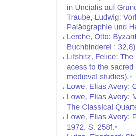
in Uncialis auf Grun
Traube, Ludwig: Vor
Paläographie und Ha
Lerche, Otto: Byzant
Buchbinderei ; 32,8)
Lifshitz, Felice: Th
acess to the sacred 
medieval studies).
Lowe, Elias Avery: C
Lowe, Elias Avery: M
The Classical Quarte
Lowe, Elias Avery: P
1972. S. 258f.