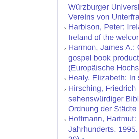
Würzburger Universit
Vereins von Unterfr
Harbison, Peter: Ire
Ireland of the welco
Harmon, James A.: C
gospel book producti
(Europäische Hochsc
Healy, Elizabeth: In 
Hirsching, Friedrich
sehenswürdiger Bibl
Ordnung der Städte ;
Hoffmann, Hartmut: 
Jahrhunderts. 1995.
39).