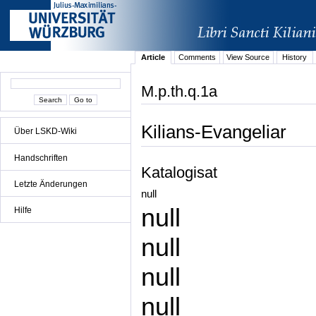
Article
Comments
View Source
History
M.p.th.q.1a
Kilians-Evangeliar
Über LSKD-Wiki
Handschriften
Katalogisat
Letzte Änderungen
null
null
Hilfe
null
null
null