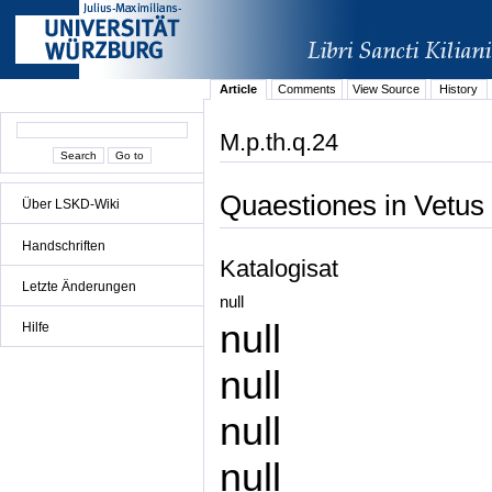
Article
Comments
View Source
History
M.p.th.q.24
Quaestiones in Vetu
Über LSKD-Wiki
Handschriften
Katalogisat
Letzte Änderungen
null
null
Hilfe
null
null
null