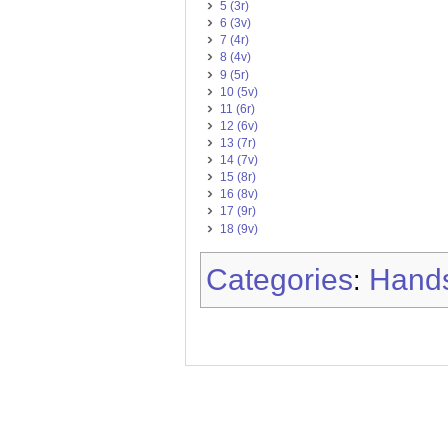
5 (3r)
6 (3v)
7 (4r)
8 (4v)
9 (5r)
10 (5v)
11 (6r)
12 (6v)
13 (7r)
14 (7v)
15 (8r)
16 (8v)
17 (9r)
18 (9v)
Categories
Hands
: