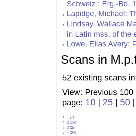
Schweiz ; Erg.-Bd. 1
Lapidge, Michael: T
Lindsay, Wallace Mar
in Latin mss. of the
Lowe, Elias Avery: 
Scans in M.p.
52 existing scans in
View: Previous 100 
10
25
50
page:
|
|
|
1 (1r)
2 (1v)
3 (2r)
4 (2v)