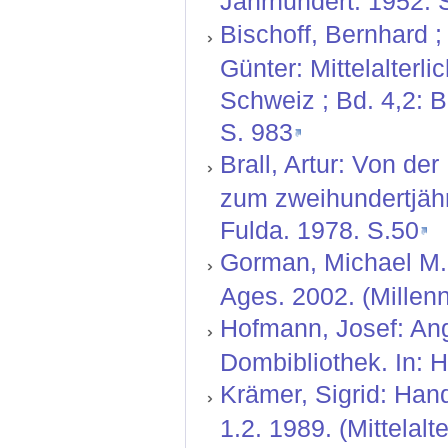
Jahrhundert. 1952. S
Bischoff, Bernhard ;
Günter: Mittelalterl
Schweiz ; Bd. 4,2: 
S. 983
Brall, Artur: Von de
zum zweihundertjäh
Fulda. 1978. S.50
Gorman, Michael M.:
Ages. 2002. (Millenn
Hofmann, Josef: Ang
Dombibliothek. In: H
Krämer, Sigrid: Hand
1.2. 1989. (Mittelal