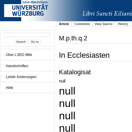
Article
Comments
View Source
History
M.p.th.q.2
In Ecclesiasten
Über LSKD-Wiki
Handschriften
Katalogisat
Letzte Änderungen
null
null
Hilfe
null
null
null