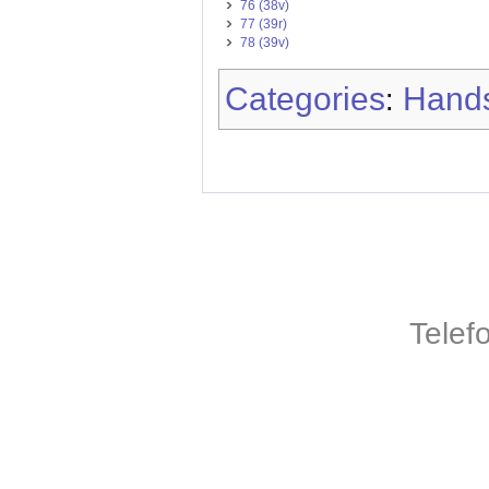
76 (38v)
77 (39r)
78 (39v)
Categories
Hands
:
Telef