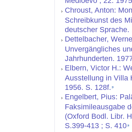
Medioevo ; 22. 1975
Chroust, Anton: Mo
Schreibkunst des Mitt
deutscher Sprache. 1
Dettelbacher, Werne
Unvergängliches und
Jahrhunderten. 1977
Elbern, Victor H.: 
Ausstellung in Villa
1956. S. 128f.
Engelbert, Pius: P
Faksimileausgabe de
(Oxford Bodl. Libr. 
S.399-413 ; S. 410