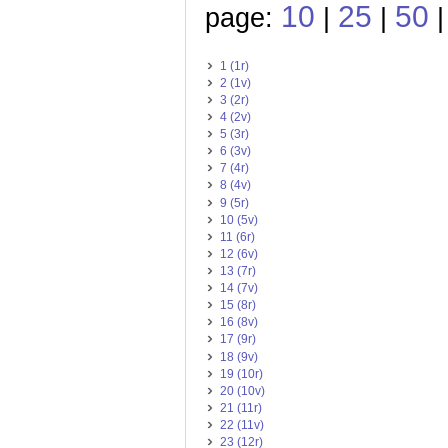
10
25
50
page:
|
|
1 (1r)
2 (1v)
3 (2r)
4 (2v)
5 (3r)
6 (3v)
7 (4r)
8 (4v)
9 (5r)
10 (5v)
11 (6r)
12 (6v)
13 (7r)
14 (7v)
15 (8r)
16 (8v)
17 (9r)
18 (9v)
19 (10r)
20 (10v)
21 (11r)
22 (11v)
23 (12r)