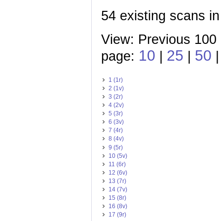
54 existing scans in
View: Previous 100 
10
25
50
page:
|
|
|
1 (1r)
2 (1v)
3 (2r)
4 (2v)
5 (3r)
6 (3v)
7 (4r)
8 (4v)
9 (5r)
10 (5v)
11 (6r)
12 (6v)
13 (7r)
14 (7v)
15 (8r)
16 (8v)
17 (9r)