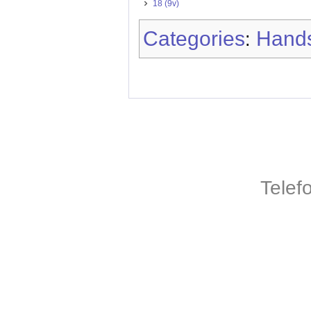
18 (9v)
Categories
Hands
:
Telef