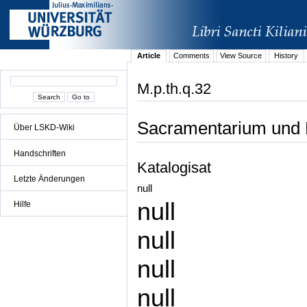
Article
Comments
View Source
History
M.p.th.q.32
Sacramentarium und K
Über LSKD-Wiki
Handschriften
Katalogisat
Letzte Änderungen
null
null
Hilfe
null
null
null