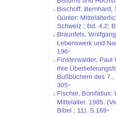
Bistums und Hochstif
Bischoff, Bernhard;
Günter: Mittelalterl
Schweiz ; Bd. 4,2: 
Braunfels, Wolfgang 
Lebenswerk und Nach
196
Finsterwalder, Paul
ihre Überlieferungs
Bußbüchern des 7., 8
305
Fischer, Bonifatius:
Mittelalter. 1985. (
Bibel ; 11). S.169